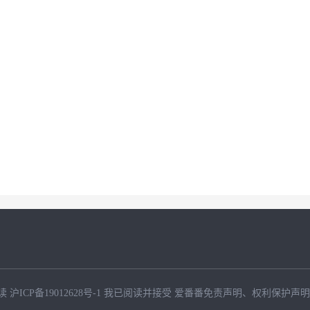
读
沪ICP备19012628号-1
我已阅读并接受
爱番番免责声明
、
权利保护声明