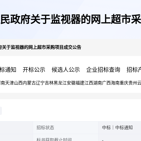
民政府关于监视器的网上超市采
府关于监视器的网上超市采购项目成交公告
标通知
开标公示
候选人公示
企业招标查询
招标
河南
天津
山西
内蒙古
辽宁
吉林
黑龙江
安徽
福建
江西
湖南
广西
海南
重庆
贵州
招标状态
中标｜中标通知
标书获取截止时间