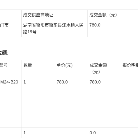
成交供应商地址
成交金额（元）
门市
湖南省衡阳市衡东县洣水镇人民
780.0
路19号
额:
型号
数量
单价(元)
成交金额
报价明
（元）
LM24-B20
1
780.0
780.0
1
0.0