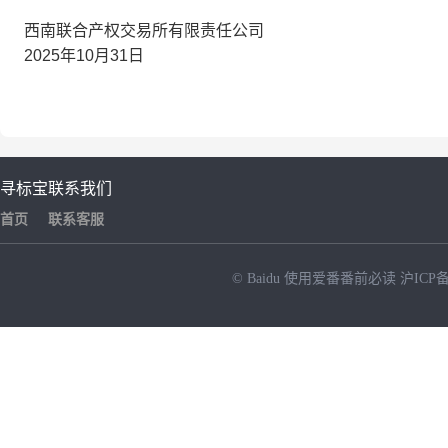
西南联合产权交易所有限责任公司
2025年10月31日
寻标宝
联系我们
首页
联系客服
© Baidu
使用爱番番前必读
沪ICP备
NEW
HOT