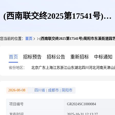
(西南联交终2025第17541号)简
您当前的位置：
首页
(西南联交终2025第17541号)简阳市东溪街道园
阳市东溪街道园艺社区3组地下
首页
招标预告
招标公告
重新招标
中标通知
省份地区：
北京
广东
上海
江苏
浙江
山东
湖北
四川
河北
河南
天津
山
室栋-1层7号
2026-08-08
四川省
|
成都市
|
简阳市
项目编号
GR2024SC1000084
发布时间
2025-10-31 12:13:27