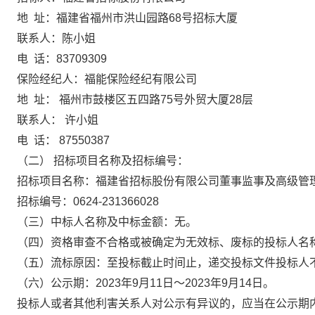
地
址：福建省福州市洪山园路
68号招标大厦
联系人：陈小姐
电
话：
83709309
保险经纪人：福能保险经纪有限公司
地
址：
福州市鼓楼区五四路
75号外贸大厦28层
联系人：
许小姐
电
话：
87550387
（二）
招标
项目名称
及
招标
编号
：
招标
项目名称
：
福建省招标股份有限公司董事监事及高级管
招标
编号：
0624-231366028
（三）中
标
人名称及中
标
金额：
无。
（
四
）
资格审查不合格或
被确定为无效标、废标的投标人名
（
五
）
流标原因：至投标截止时间止，递交投标文件投标人
（
六
）公示期：
20
23
年
9
月
11
日～
20
23
年
9
月
14
日。
投标人或者其他利害关系人对公示有异议的，应当在公示期