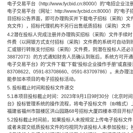
电子交易平台
（
http://www.fycbid.cn:8000/
）的
“
电招企业注
电子交易平台（网址：
http://www.fycbid.cn:80
目招标公告界面，即可办理购买并下载电子招标（采购）文
充文件），招标代理机构不另行出售
纸质招标（采购）文件
4.2潜在投标人完成注册并办理购买招标（采购）文件手续
件费（以网银方式支付招标（采购）文件费的系统可自动到
汇或银行转账支付招标（采购）文件费，则潜在投标人还必须
38872073）的方式通知财务人员确认到账后，系统方可
电子交易平台》的“文件下载”下载“投标企业操作手册”或直接
83708622、0591-83708660、0591-83709786）。
未办理
能参加本项目的电子招投标活动。
5.
投标截止时间和投标文件递交
5.1本项目投标截止时间：
2023年
9
月
1
日
9时30分
（北京时间
台》投标管理系统的操作流程，将电子投标文件（
tbf格式
）
福建省福州市鼓楼区洪山园路
68号招标大厦四楼本项目开标
5.2投标截止时间前，如果投标人未按规定上传电子投标文件
或者未提交
纸质投标文件的均视同为该投标人未参加投标；