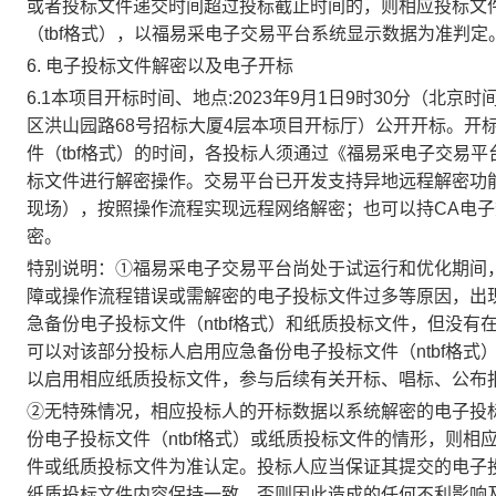
或者投标文件递交时间超过投标截止时间的，则相应投标文
（
tbf格式
），以福易采电子交易平台系统显示数据为准判定
6.
电子投标文件解密以及电子开标
6.1本项目开标时间、地点:
2023年
9
月
1
日
9时30分（北京时
区洪山园路
68号招标大厦4层本项目开标厅
）公开开标。开
件（
tbf格式
）的时间，各投标人须通过《福易采电子交易平
标文件进行解密操作。交易平台已开发支持异地远程解密功
现场），按照操作流程实现远程网络解密；也可以持CA电
密。
特别说明：
①福易采电子交易平台尚处于试运行和优化期间
障或操作流程错误或需解密的电子投标文件过多等原因，出
急备份电子投标文件（
ntbf格式
）和纸质投标文件，但没有
可以对该部分投标人启用应急备份电子投标文件（
ntbf格式
以启用相应纸质投标文件，参与后续有关开标、唱标、公布
②无特殊情况，相应投标人的开标数据以系统解密的
电子投
份电子投标文件（
ntbf格式
）或纸质投标文件的情形，则相
件或纸质投标文件为准认定。投标人应当保证其提交的电子
纸质投标文件内容保持一致，否则因此造成的任何不利影响