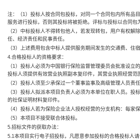
注：
（
1
）
投标人按合同包投标，对同一个合同包内所有品
服务进行投标，否则其投标将被拒绝。评标与授标以合同包
（
2）中标投标人不得转包他人，若发现转包，用户有权解
任、经济责任和民事责任
。
（
3）上述费用包含中标人提供
服务
期间发生的交通费、住
4.合格投标人的资格要求：
（
1）投标人必须为中国银行保险监督管理委员会批准设立
投标人须提供有效
营业执照
副本复印件
，
其营业执照经营范
（
2）投标人须
至少承保过一个
董事监事及高级管理人员责
（
3）投标人
拟派
本项目负责人必须为本单位在职人员
。
投
的
社保证明材料复印件。
（
4
）
投标人若为
保险企业法人授权经营的分支机构
：
每家
（
5
）
本项目不接受联合体投标。
5.招标文件的获取办法：
5
.1本项目实行电子招投标，凡愿意参加投标的合格投标人请