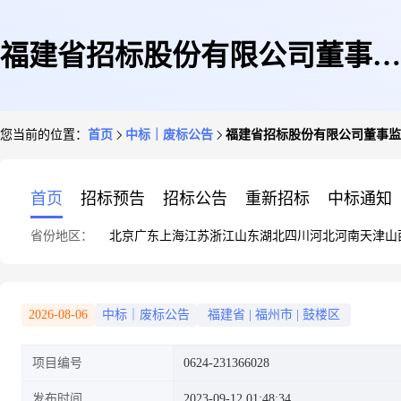
福建省招标股份有限公司董事监
您当前的位置：
首页
中标｜废标公告
福建省招标股份有限公司董事监
事及高级管理人员责任保险项目
首页
招标预告
招标公告
重新招标
中标通知
省份地区：
北京
广东
上海
江苏
浙江
山东
湖北
四川
河北
河南
天津
山
流标公示
2026-08-06
中标｜废标公告
福建省
|
福州市
|
鼓楼区
项目编号
0624-231366028
发布时间
2023-09-12 01:48:34