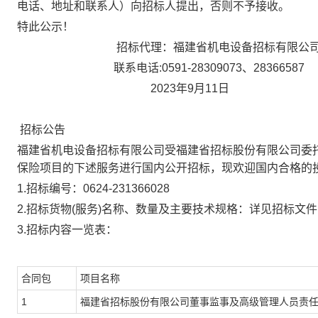
电话、地址和联系人）向招标人提出，否则不予接收。
特此公示！
招标
代理
：福建省机电设备招标有限公
联系电话
:
0591-28309073、28366587
20
23
年
9
月
11
日
招标公告
福建省机电设备招标有限公司
受
福建省招标股份有限公司
委
保险项目
的下述服务进行
国内公开招标
，现欢迎国内合格的
1.招标编号：
0624-231366028
2.招标货物(服务)名称、数量及主要技术规格：详见招标文件
3.招标内容一览表：
合同包
项目名称
1
福建省招标股份有限公司董事监事及高级管理人员责