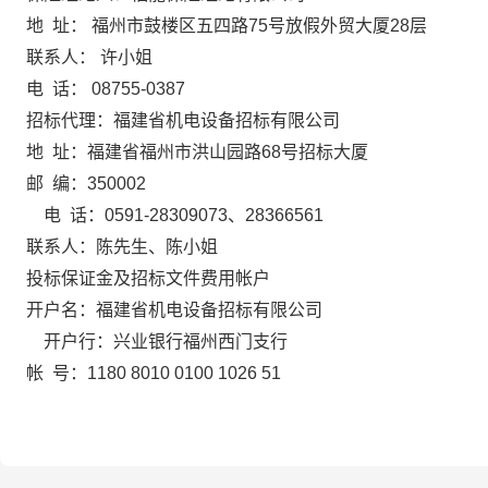
地
址：
福州市鼓楼区五四路
75号放假外贸大厦28层
联
系人：
许小姐
电
话：
08755-0387
招标代理：福建省机电设备招标有限公司
地
址：福建省福州市洪山园路
6
8
号招标大厦
邮
编：
350002
电
话：
0591-28309073、28366561
联系人：陈先生、陈小姐
投标保证金及招标文件费用帐户
开户名：福建省机电设备招标有限公司
开户行：
兴业银行福州西门支行
帐
号：
1180
8010
0100
1026
51