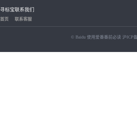
寻标宝
联系我们
首页
联系客服
© Baidu
使用爱番番前必读
沪ICP备
NEW
HOT
暂时没有搜索结果…