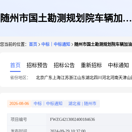
随州市国土勘测规划院车辆加油
您当前的位置：
首页
中标｜中标通知
随州市国土勘测规划院车辆加油
服务协议定点结果公告
首页
招标预告
招标公告
重新招标
中标通知
省份地区：
北京
广东
上海
江苏
浙江
山东
湖北
四川
河北
河南
天津
山
2026-08-06
中标｜中标通知
湖北省
|
随州市
项目编号
FWZG4213002400184636
发布时间
2024-09-29 10:37:00