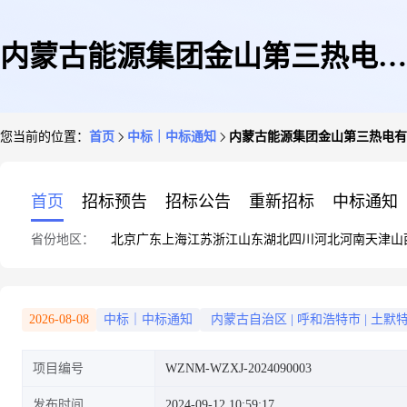
内蒙古能源集团金山第三热电有
您当前的位置：
首页
中标｜中标通知
内蒙古能源集团金山第三热电有
限公司生产准备办公物资询价采
首页
招标预告
招标公告
重新招标
中标通知
省份地区：
北京
广东
上海
江苏
浙江
山东
湖北
四川
河北
河南
天津
山
购结果公告
2026-08-08
中标｜中标通知
内蒙古自治区
|
呼和浩特市
|
土默
项目编号
WZNM-WZXJ-2024090003
发布时间
2024-09-12 10:59:17