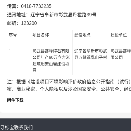
传真：
0418-7733235
通讯地址：
辽宁省阜新市彰武县丹霍路39号
邮编
：
123200
序号
项目名称
建设地点
建设单位
1
彰武县鑫峰碎石有限
辽宁
省
阜新
市
彰武
彰武县鑫峰
公司年产60万立方米
县五峰镇乱山子村
限公司
建筑用安山岩建设项
目
注：根据《建设项目环境影响评价政府信息公开指南（试行
密、商业秘密、个人隐私以及涉及国家安全、公共安全、经
附件下载
寻标宝
联系我们