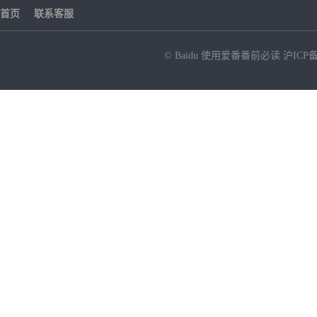
首页
联系客服
© Baidu
使用爱番番前必读
沪ICP备
NEW
HOT
暂时没有搜索结果…