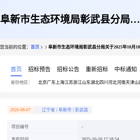
阜新市生态环境局彰武县分局关
您当前的位置：
首页
阜新市生态环境局彰武县分局关于2025年10月
于2025年10月10日建设项目环境
首页
招标预告
招标公告
重新招标
中标通知
省份地区：
北京
广东
上海
江苏
浙江
山东
湖北
四川
河北
河南
天津
山
影响评价文件受理情况的公示
2026-08-07
辽宁省
|
阜新市
|
彰武县
项目编号
发布时间
2025-10-10 17:18:54