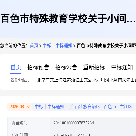
百色市特殊教育学校关于小间距
您当前的位置：
首页
中标｜中标通知
百色市特殊教育学校关于小间距
LED拼接的网上超市采购项目
首页
招标预告
招标公告
重新招标
中标通知
省份地区：
北京
广东
上海
江苏
浙江
山东
湖北
四川
河北
河南
天津
山
成交公告
2026-08-07
中标｜中标通知
广西壮族自治区
|
百色市
|
右江区
项目编号
2041801000007835264
发布时间
2025-07-16 15:32:29