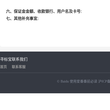
六、保证金金额、收款银行、用户名及卡号:
七、其他补充事宜:
寻标宝
联系我们
首页
联系客服
© Baidu
使用爱番番前必读
沪ICP备
NEW
HOT