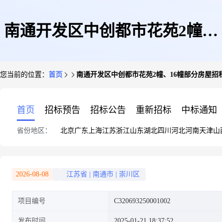
南通开发区中创都市花苑2幢、
您当前的位置：
首页
南通开发区中创都市花苑2幢、16幢部分房屋招
16幢部分房屋招租结果公告
首页
招标预告
招标公告
重新招标
中标通知
省份地区：
北京
广东
上海
江苏
浙江
山东
湖北
四川
河北
河南
天津
山
2026-08-08
江苏省
|
南通市
|
崇川区
项目编号
C320693250001002
发布时间
2025-01-21 18:37:52