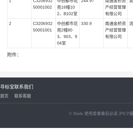
1
C3206932
中创都市花
244.97
南通金桥资
50001002
苑16幢10
产经营管理
2、B102室
有限公司
2
C3206932
中创都市花
330.9
南通金桥资
50001001
苑2幢80
产经营管理
3、903、9
有限公司
04室
附件：
寻标宝
联系我们
首页
联系客服
© Baidu
使用爱番番前必读
沪ICP备
NEW
HOT