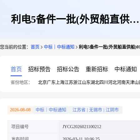
利电5备件一批(外贸船直供
您当前的位置：
首页
中标｜中标通知
利电5备件一批(外贸船直供船)
船)01包中标结果公告
首页
招标预告
招标公告
重新招标
中标通知
省份地区：
北京
广东
上海
江苏
浙江
山东
湖北
四川
河北
河南
天津
山
2026-08-08
中标｜中标通知
江苏省
|
无锡市
|
江阴市
项目编号
JYCG2026021100212
发布时间
2026-03-11 10:06:25