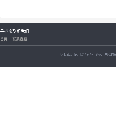
寻标宝
联系我们
首页
联系客服
© Baidu
使用爱番番前必读
沪ICP备
NEW
HOT