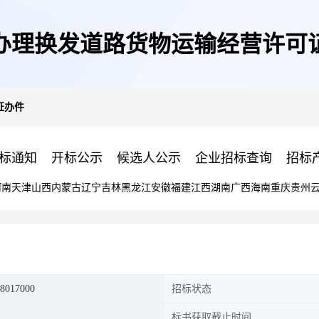
*办理换发道路货物运输经营许可
证办件
标通知
开标公示
候选人公示
企业招标查询
招标
河南
天津
山西
内蒙古
辽宁
吉林
黑龙江
安徽
福建
江西
湖南
广西
海南
重庆
贵州
8017000
招标状态
标书获取截止时间