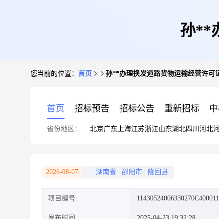
孙*
您当前的位置：
首页
孙**办理换发道路货物运输经营许可
首页
招标预告
招标公告
重新招标
中
省份地区：
北京
广东
上海
江苏
浙江
山东
湖北
四川
河北
2026-08-07
湖南省
|
邵阳市
|
隆回县
项目编号
11430524006330270C400011
发布时间
2025-04-23 19:32:28