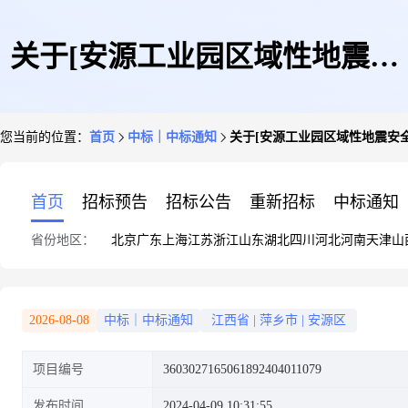
关于[安源工业园区域性地震安
您当前的位置：
首页
中标｜中标通知
关于[安源工业园区域性地震安
全性评价]中选结果的公告
首页
招标预告
招标公告
重新招标
中标通知
省份地区：
北京
广东
上海
江苏
浙江
山东
湖北
四川
河北
河南
天津
山
2026-08-08
中标｜中标通知
江西省
|
萍乡市
|
安源区
项目编号
3603027165061892404011079
发布时间
2024-04-09 10:31:55