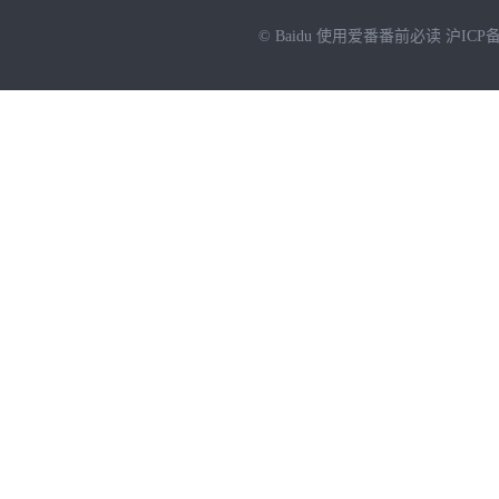
© Baidu
使用爱番番前必读
沪ICP备
NEW
HOT
暂时没有搜索结果…