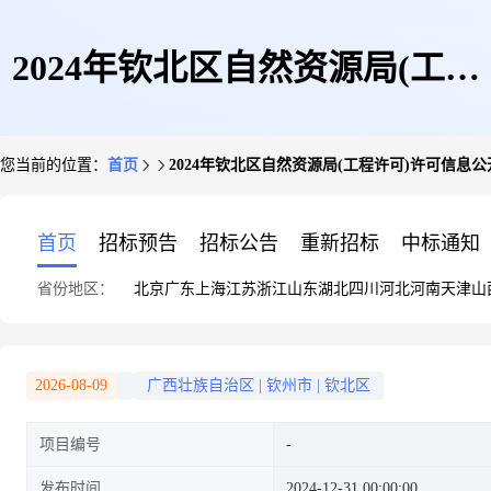
2024年钦北区自然资源局(工程
您当前的位置：
首页
2024年钦北区自然资源局(工程许可)许可信息公
许可)许可信息公开表(第五十七
首页
招标预告
招标公告
重新招标
中标通知
省份地区：
北京
广东
上海
江苏
浙江
山东
湖北
四川
河北
河南
天津
山
期)
2026-08-09
广西壮族自治区
|
钦州市
|
钦北区
项目编号
发布时间
2024-12-31 00:00:00