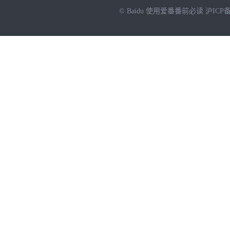
© Baidu
使用爱番番前必读
沪ICP备
NEW
HOT
暂时没有搜索结果…