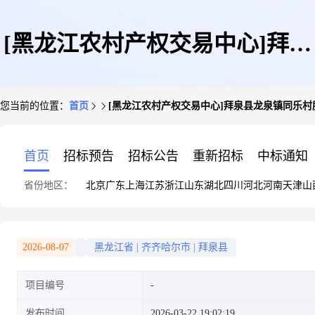
[黑龙江农村产权交易中心]拜泉
您当前的位置：
首页
[黑龙江农村产权交易中心]拜泉县龙泉镇同乐村
县龙泉镇同乐村股份经济合作社
首页
招标预告
招标公告
重新招标
中标通知
省份地区：
北京
广东
上海
江苏
浙江
山东
湖北
四川
河北
河南
天津
山
东山菜地19.2亩机动地
2026-08-07
黑龙江省
|
齐齐哈尔市
|
拜泉县
项目编号
发布时间
2026-03-22 19:02:19