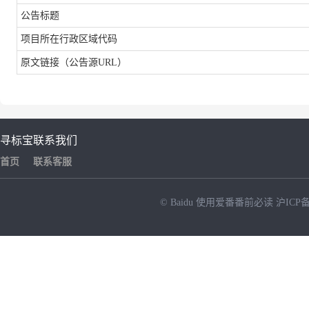
公告标题
项目所在行政区域代码
原文链接（公告源
URL）
寻标宝
联系我们
首页
联系客服
© Baidu
使用爱番番前必读
沪ICP备
NEW
HOT