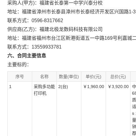
采购人(甲方)：福建省长泰第一中学兴泰分校
地址：福建省漳州市长泰县漳州市长泰经济开发区兴国路1-3
联系方式：0596-8317662
供应商(乙方)：福建北极龙数码科技有限公司
地址：福建省福州市台江区新港街道五一中路169号利嘉城二期
联系方式：13559933781
六、合同主要信息
主要标的：
序号
名称
数量(单位)
单价(元)
总价(元)
1
采购多功能
2(台)
￥1,960.00
￥3,920.00
中
打印机
6
质
适
s
量
钟
荐