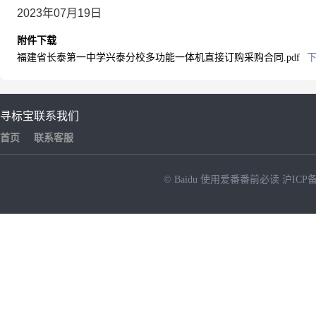
2023年07月19日
附件下载
福建省长泰第一中学兴泰分校多功能一体机直接订购采购合同.pdf
寻标宝
联系我们
首页
联系客服
© Baidu
使用爱番番前必读
沪ICP备
NEW
HOT