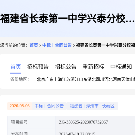
福建省长泰第一中学兴泰分校福
您当前的位置：
首页
中标｜合同公告
福建省长泰第一中学兴泰分校福
建省长泰第一中学兴泰分校多功
首页
招标预告
招标公告
重新招标
中标通知
省份地区：
北京
广东
上海
江苏
浙江
山东
湖北
四川
河北
河南
天津
山
能一体机直接订购采购合同政府
2026-08-06
中标｜合同公告
福建省
|
漳州市
|
长泰区
项目编号
ZG-350625-2023070732067
采购合同公告
发布时间
2023-07-19 22:08:15