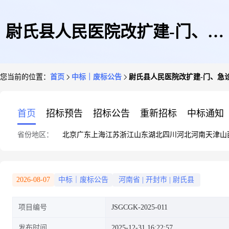
尉氏县人民医院改扩建-门、急
您当前的位置：
首页
中标｜废标公告
尉氏县人民医院改扩建-门、急
诊楼建设项目-废标公告
首页
招标预告
招标公告
重新招标
中标通知
省份地区：
北京
广东
上海
江苏
浙江
山东
湖北
四川
河北
河南
天津
山
2026-08-07
中标｜废标公告
河南省
|
开封市
|
尉氏县
项目编号
JSGCGK-2025-011
发布时间
2025-12-31 16:22:57