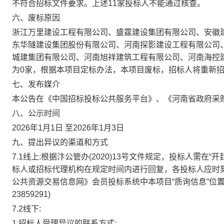
不符合招标文件要求。上述
11
家投标人不能通过核查。
六、废标原因
浙江万里建设工程有限公司、盛霆建设集团有限公司、安徽
东华隧建设集团股份有限公司、河南探影建设工程有限公司
城建集团有限公司、河南旭祥建筑工程有限公司、河南海控
为
0
家，根据本项目定标办法，本项目废标，招标人将重新
七、发布媒介
本公告在《中国招标投标公共服务平台》、《河南省政府采
八、公示时间
2026
年
1
月
1
日 至
2026
年
1
月
3
日
九、提出异议的渠道和方式
7.1
线上
:
根据汴公管办
(2020)13
号文件规定，投标人需在“开
标人或招标代理机构在规定时间内进行回复，各投标人应时
公共资源交易信息网》会员投标系统中本项目“质询信息”位
23859291)
7.2
线下
:
1.
招标人受理异议的联系方式
: