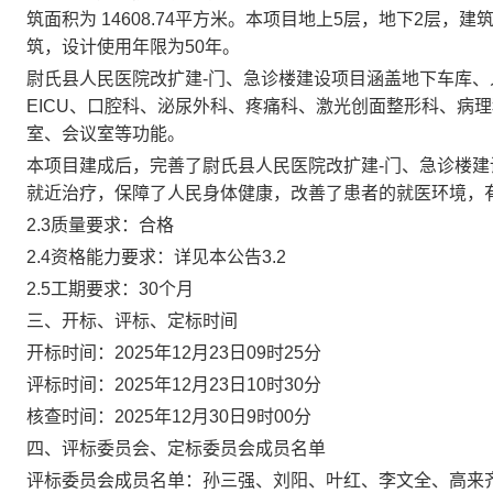
筑面积为
14608.74
平方米。本项目地上
5
层，地下
2
层，建
筑，设计使用年限为
50
年。
尉氏县人民医院改扩建
-
门、急诊楼建设项目涵盖地下车库、
EICU
、口腔科、泌尿外科、疼痛科、激光创面整形科、病理
室、会议室等功能。
本项目建成后，完善了尉氏县人民医院改扩建
-
门、急诊楼建
就近治疗，保障了人民身体健康，改善了患者的就医环境，
2.3
质量要求：合格
2.4
资格能力要求：详见本公告
3.2
2.5
工期要求：
30
个月
三、开标、评标、定标时间
开标时间：
2025
年
12
月
23
日
09
时
25
分
评标时间：
2025
年
12
月
23
日
10
时
30
分
核查时间：
2025
年
12
月
30
日
9
时
00
分
四、评标委员会、定标委员会成员名单
评标委员会成员名单：孙三强、刘阳、叶红、李文全、高来