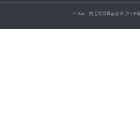
© Baidu
使用爱番番前必读
沪ICP备
NEW
HOT
暂时没有搜索结果…