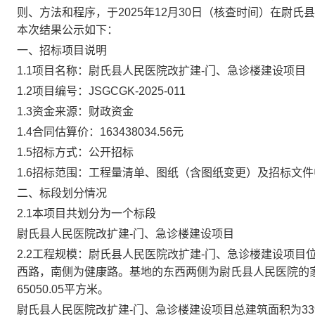
则、方法和程序，于
2025
年
12
月
30
日（核查时间）在尉氏县
本次结果公示如下：
一、招标项目说明
1.1
项目名称：尉氏县人民医院改扩建
-
门、急诊楼建设项目
1.2
项目编号：
JSGCGK-2025-011
1.3
资金来源：财政资金
1.4
合同估算价：
163438034.56
元
1.5
招标方式：公开招标
1.6
招标范围：工程量清单、图纸（含图纸变更）及招标文件
二、标段划分情况
2.1
本项目共划分为一个标段
尉氏县人民医院改扩建
-
门、急诊楼建设项目
2.2
工程规模：尉氏县人民医院改扩建
-
门、急诊楼建设项目
西路，南侧为健康路。基地的东西两侧为尉氏县人民医院的
65050.05
平方米。
尉氏县人民医院改扩建
-
门、急诊楼建设项目总建筑面积为
33