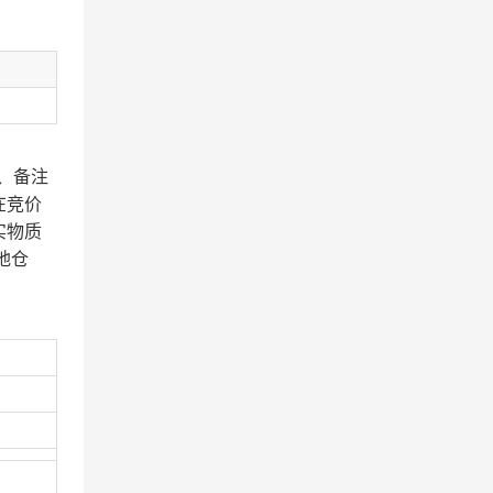
、备注
在竞价
实物质
地仓