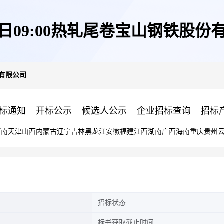
14日09:00热轧尾卷宝山钢铁股份
份有限公司
标通知
开标公示
候选人公示
企业招标查询
招标
河南
天津
山西
内蒙古
辽宁
吉林
黑龙江
安徽
福建
江西
湖南
广西
海南
重庆
贵州
招标状态
标书获取截止时间