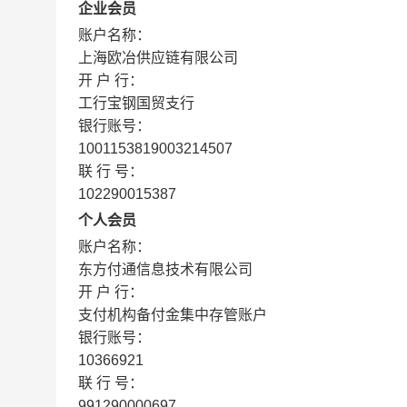
企业会员
账户名称：
上海欧冶供应链有限公司
开 户 行：
工行宝钢国贸支行
银行账号：
1001153819003214507
联 行 号：
102290015387
个人会员
账户名称：
东方付通信息技术有限公司
开 户 行：
支付机构备付金集中存管账户
银行账号：
10366921
联 行 号：
991290000697