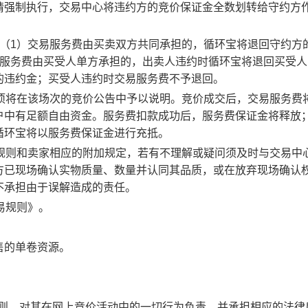
请强制执行，交易中心将违约方的竞价保证金全数划转给守约方
：（1）交易服务费由买卖双方共同承担的，循环宝将退回守约方
易服务费由买受人单方承担的，出卖人违约时循环宝将退回买受人
的违约金；买受人违约时交易服务费不予退回。
事项将在该场次的竞价公告中予以说明。竞价成交后，交易服务费
户中有足额自由资金。服务费扣款成功后，服务费保证金将释放
循环宝将以服务费保证金进行充抵。
规则和卖家相应的附加规定，若有不理解或疑问须及时与交易中
方已现场确认实物质量、数量并认同其品质，或在放弃现场确认
不承担由于误解造成的责任。
易规则》。
售的单卷资源。
规则，对其在网上竞价活动中的一切行为负责，并承担相应的法律