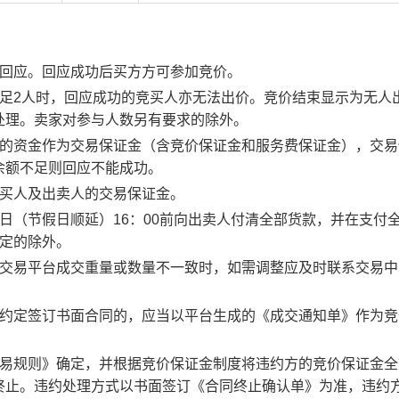
行回应。回应成功后买方方可参加竞价。
足2人时，回应成功的竞买人亦无法出价。竞价结束显示为无人
处理。卖家对参与人数另有要求的除外。
度的资金作为交易保证金（含竞价保证金和服务费保证金），交易
余额不足则回应不能成功。
竞买人及出卖人的交易保证金。
日（节假日顺延）16：00前向出卖人付清全部货款，并在支付
约定的除外。
子交易平台成交重量或数量不一致时，如需调整应及时联系交易中
。约定签订书面合同的，应当以平台生成的《成交通知单》作为竞
交易规则》确定，并根据竞价保证金制度将违约方的竞价保证金全
终止。违约处理方式以书面签订《合同终止确认单》为准，违约