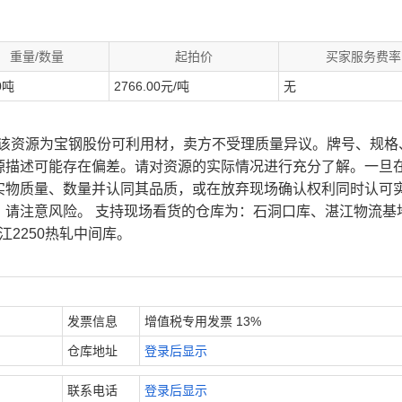
重量/数量
起拍价
买家服务费率
0吨
2766.00元/吨
无
、该资源为宝钢股份可利用材，卖方不受理质量异议。牌号、规格
源描述可能存在偏差。请对资源的实际情况进行充分了解。一旦
实物质量、数量并认同其品质，或在放弃现场确认权利同时认可
，请注意风险。 支持现场看货的仓库为：石洞口库、湛江物流基
江2250热轧中间库。
发票信息
增值税专用发票 13%
仓库地址
登录后显示
联系电话
登录后显示