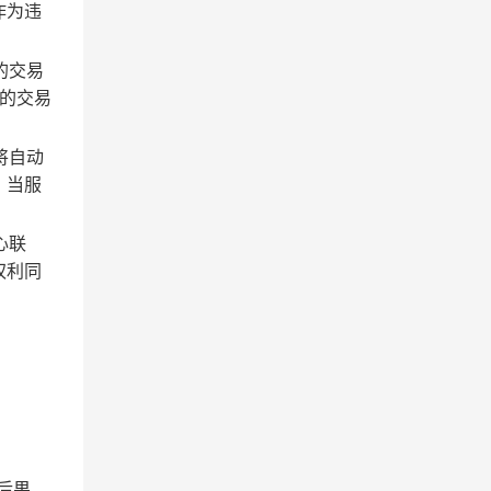
作为违
的交易
的交易
将自动
；当服
心联
权利同
后果。