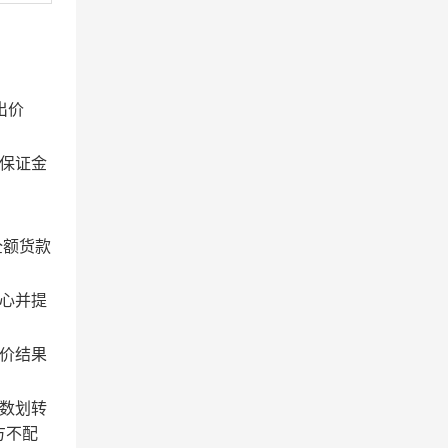
出价
保证金
全额货款
心并提
价结果
数划转
方不配