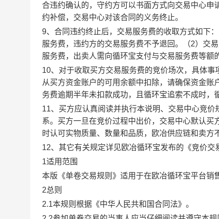
合违约确认的，守约方可以书面方式向交易中心申
约补偿，交易中心对该合同的义务终止。
9、合同违约终止后，交易服务费的收取方式如下
服务费，违约方的交易服务费不予退回。（2）交
服务费，出卖人需向循环宝支付与交易服务费等额
10、对于收取买方交易服务费的竞价场次，具体
从买方资金账户的可用余额中扣除，请确保资金账
务费逾期半年未扣款成功，且循环宝追索不成时，
11、买方应认真阅读并执行本说明、交易中心竞价
系。买方一旦在竞价过程中出价，交易中心默认买
时认可实物质量、数量和品质，欧冶供应链和卖方
12、其它有关规定详见欧冶循环宝发布的《竞价交
1适用范围
本版《单卷交易规则》适用于在欧冶循环宝平台销
2总则
2.1本规则根据《中华人民共和国合同法》。
2.2参加单卷交易的当事人应当仔细阅读并遵守本