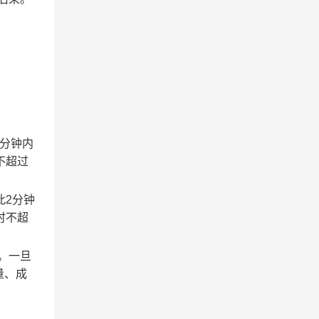
2分钟内
不超过
此2分钟
时不超
。一旦
量、成