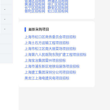
青浦区招标网
杨浦区招标网
黄浦区招标网
徐汇区招标网
长宁区招标网
静安区招标网
普陀区招标网
虹口区招标网
最新采购项目
上海市虹口区商务委员会项目招标
上海土石方运输工程项目招标
上海市松江区南大居菜场项目招标
上海第六人民医院东院扩建工程项目招标
上海宝冶集团雷州项目招标
上海市浦东新区地铁站装饰项目招标
上海建工集团深圳分公司项目招标
黑龙江上海电建风电项目招标