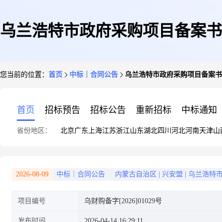
乌兰浩特市政府采购项目备案书
您当前的位置：
首页
中标｜合同公告
乌兰浩特市政府采购项目备案书
首页
招标预告
招标公告
重新招标
中标通知
省份地区：
北京
广东
上海
江苏
浙江
山东
湖北
四川
河北
河南
天津
山
2026-08-09
中标｜合同公告
内蒙古自治区
|
兴安盟
|
乌兰浩特
项目编号
乌财购备字[2026]01029号
发布时间
2026-04-14 16:29:11