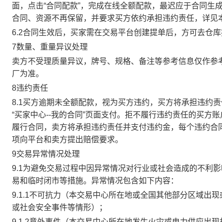
面，点击“合同配款”，完成在线全额配款，最迟应于合同生成当
合同、资源不再保留，并要求买方依约承担违约责任，详见
6.2合同生效后，买家需在交易平台创建提单后，方可去仓
7数量、重量异议处理
卖方不受理质量异议，牌号、规格、备注等参考信息仅作参
厂为准。
8违约责任
8.1买方逾期未全额配款，视为买方违约，买方将承担违约
“买家中心--我的合同”页面支付。拒不履行违约责任的买
履行合同，卖方将承担违约责任并支付违约金，每个违约合同
项向平台和卖方提出赔偿要求。
9交易异常情况处理
9.1为避免交易过程中因异常情况对行业或社会造成的不利
易和临时闭市等措施。异常情况包含如下内容：
9.1.1不可抗力（本交易中心所在地或全国其他部分区域
或社会安全事件等情形）；
9.1.2意外事件（本交易中心所在地发生火灾或电力供应出