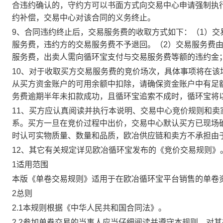
合违约确认的，守约方可以书面方式向交易中心申请强制执
约补偿，交易中心对该合同的义务终止。
9、合同违约终止后，交易服务费的收取方式如下：（1）
服务费，违约方的交易服务费不予退回。（2）交易服务费
服务费，出卖人需向循环宝支付与交易服务费等额的违约金
10、对于收取买方交易服务费的竞价场次，具体事项将在
从买方资金账户的可用余额中扣除，请确保资金账户中有足
务费逾期半年未扣款成功，且循环宝追索不成时，循环宝将
11、买方应认真阅读并执行本说明、交易中心竞价规则和
系。买方一旦在竞价过程中出价，交易中心默认买方已现场
时认可实物质量、数量和品质，欧冶供应链和卖方不承担由
12、其它有关规定详见欧冶循环宝发布的《竞价交易规则》
1适用范围
本版《单卷交易规则》适用于在欧冶循环宝平台销售的单卷
2总则
2.1本规则根据《中华人民共和国合同法》。
2.2参加单卷交易的当事人应当仔细阅读并遵守本规则，对