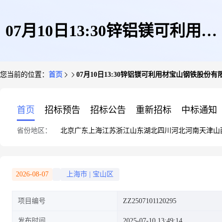
07月10日13:30锌铝镁可利用材
您当前的位置：
首页
07月10日13:30锌铝镁可利用材宝山钢铁股份有
宝山钢铁股份有限公司
首页
招标预告
招标公告
重新招标
中标通知
省份地区：
北京
广东
上海
江苏
浙江
山东
湖北
四川
河北
河南
天津
山
2026-08-07
上海市
|
宝山区
项目编号
ZZ2507101120295
发布时间
2025-07-10 13:49:14