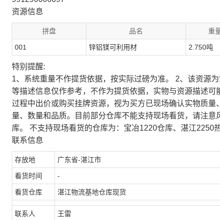
资源信息
拼盘
品名
重量
001
锌铝镁可利用材
2.750吨
特别提醒:
1、系统重量不作提货依据，按实际过磅为准。 2、该资源
等描述信息仅作参考，不作为提货依据，实物与资源描述可
过程中出价或购买挂牌资源，视为买方已现场确认实物质量
量、数量和品质。目前部分仓库不能支持现场看货，请注意
库。 不支持现场看货的仓库为：宝冶1220仓库、湛江2250
联系信息
存放地
广东省-湛江市
看货时间
-
看货仓库
湛江物流基地仓库现货
联系人
王雷