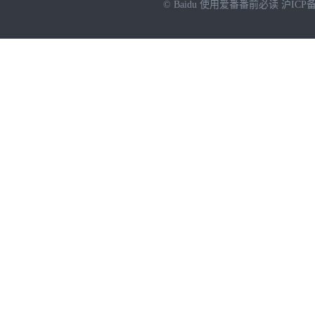
© Baidu
使用爱番番前必读
沪ICP备
NEW
HOT
暂时没有搜索结果…