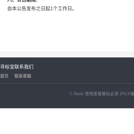
自本公告发布之日起1个工作日。
寻标宝
联系我们
首页
联系客服
© Baidu
使用爱番番前必读
沪ICP备
NEW
HOT