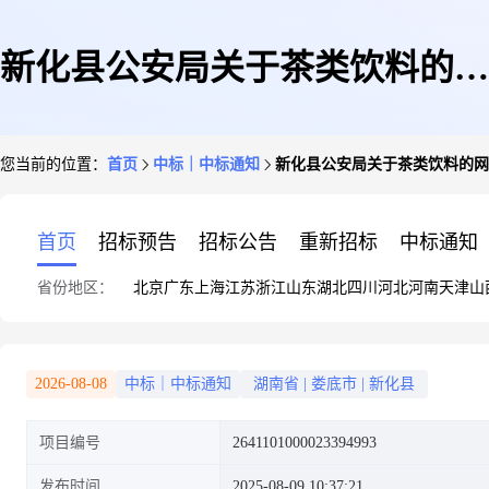
新化县公安局关于茶类饮料的网
您当前的位置：
首页
中标｜中标通知
新化县公安局关于茶类饮料的网
上超市采购项目成交公告
首页
招标预告
招标公告
重新招标
中标通知
省份地区：
北京
广东
上海
江苏
浙江
山东
湖北
四川
河北
河南
天津
山
2026-08-08
中标｜中标通知
湖南省
|
娄底市
|
新化县
项目编号
2641101000023394993
发布时间
2025-08-09 10:37:21