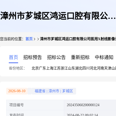
漳州市芗城区鸿运口腔有限公司
您当前的位置：
首页
漳州市芗城区鸿运口腔有限公司医用X射线影像
医用X射线影像诊断建设项目
首页
招标预告
招标公告
重新招标
中标通知
省份地区：
北京
广东
上海
江苏
浙江
山东
湖北
四川
河北
河南
天津
山
2026-08-10
福建省
|
漳州市
|
芗城区
项目编号
202435060200000124
发布时间
2024-08-22 09:02:14