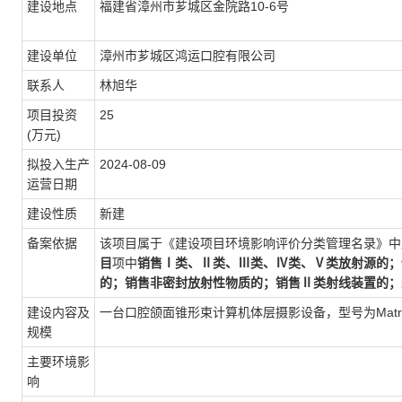
建设地点
福建省漳州市芗城区金院路10-6号
建设单位
漳州市芗城区鸿运口腔有限公司
联系人
林旭华
项目投资
25
(万元)
拟投入生产
2024-08-09
运营日期
建设性质
新建
备案依据
该项目属于《建设项目环境影响评价分类管理名录》中
目
项中
销售Ⅰ类、Ⅱ类、Ⅲ类、Ⅳ类、Ⅴ类放射源的；
的；销售非密封放射性物质的；销售Ⅱ类射线装置的；
建设内容及
一台口腔颌面锥形束计算机体层摄影设备，型号为Matrix
规模
主要环境影
响