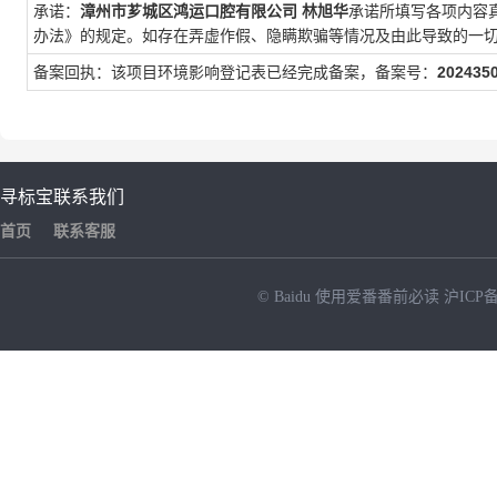
承诺：
漳州市芗城区鸿运口腔有限公司
林旭华
承诺所填写各项内容
办法》的规定。如存在弄虚作假、隐瞒欺骗等情况及由此导致的一
备案回执：该项目环境影响登记表已经完成备案，备案号：
202435
寻标宝
联系我们
首页
联系客服
© Baidu
使用爱番番前必读
沪ICP备
NEW
HOT