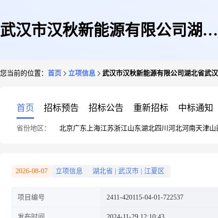
武汉市汉秋新能源有限公司湖北
您当前的位置：
首页
立项信息
武汉市汉秋新能源有限公司湖北省武汉市
省武汉市江夏经济开发区庙山高
首页
招标预告
招标公告
重新招标
中标通知
省份地区：
北京
广东
上海
江苏
浙江
山东
湖北
四川
河北
河南
天津
山
新技术产业园庙山村一街88号霍
2026-08-07
立项信息
湖北省
|
武汉市
|
江夏区
项目编号
2411-420115-04-01-722537
天赐22.86kw屋顶分布式光伏发
发布时间
2024-11-29 12:10:43