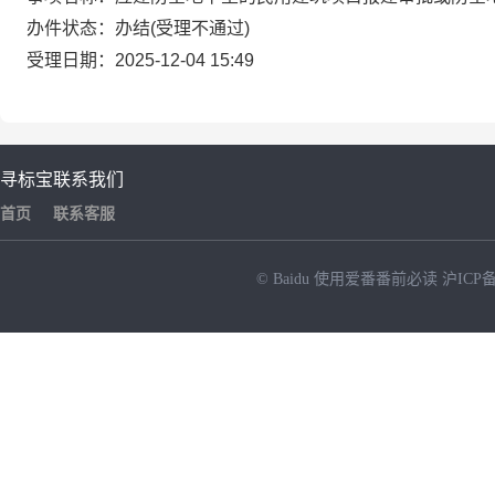
办件状态：办结(受理不通过)
受理日期：2025-12-04 15:49
寻标宝
联系我们
首页
联系客服
© Baidu
使用爱番番前必读
沪ICP备
NEW
HOT