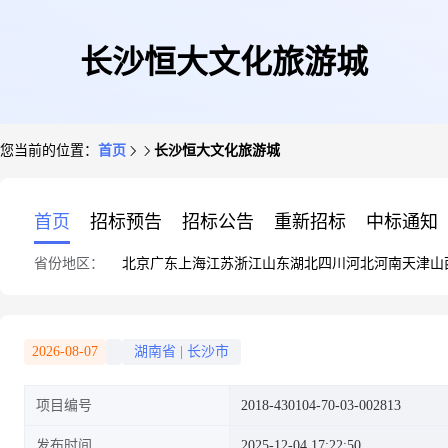
长沙恒大文化旅游城
您当前的位置：
首页
长沙恒大文化旅游城
首页
招标预告
招标公告
重新招标
中标通知
省份地区：
北京
广东
上海
江苏
浙江
山东
湖北
四川
河北
河南
天津
山
2026-08-07
湖南省
|
长沙市
项目编号
2018-430104-70-03-002813
发布时间
2025-12-04 17:22:50