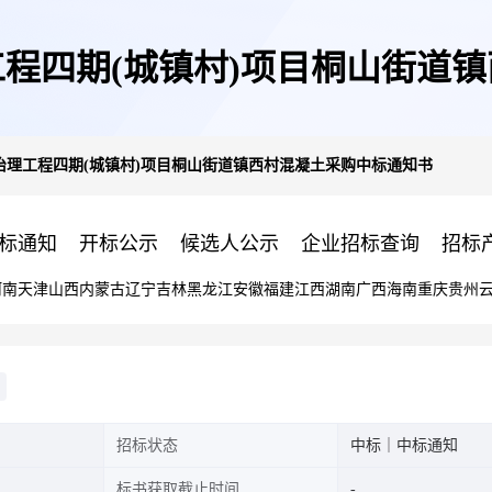
程四期(城镇村)项目桐山街道
治理工程四期(城镇村)项目桐山街道镇西村混凝土采购中标通知书
标通知
开标公示
候选人公示
企业招标查询
招标
河南
天津
山西
内蒙古
辽宁
吉林
黑龙江
安徽
福建
江西
湖南
广西
海南
重庆
贵州
招标状态
中标｜中标通知
标书获取截止时间