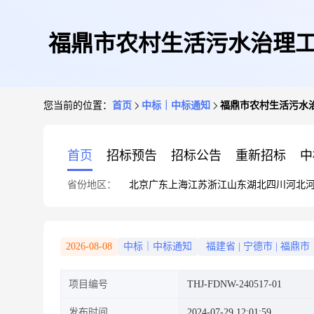
福鼎市农村生活污水治理工
您当前的位置：
首页
中标｜中标通知
福鼎市农村生活污水
首页
招标预告
招标公告
重新招标
中
省份地区：
北京
广东
上海
江苏
浙江
山东
湖北
四川
河北
2026-08-08
中标｜中标通知
福建省
|
宁德市
|
福鼎市
项目编号
THJ-FDNW-240517-01
发布时间
2024-07-29 12:01:59