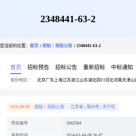
2348441-63-2
您当前的位置：
首页
招标｜招标公告
2348441-63-2
首页
招标预告
招标公告
重新招标
中标通知
省份地区：
北京
广东
上海
江苏
浙江
山东
湖北
四川
河北
河南
天津
山
2026-08-09
招标｜招标公告
江苏省
|
常州市
|
天宁区
项目编号
1842504
发布时间
2024-01-04 08:56:47