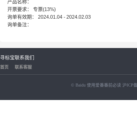
产品名称：
开票要求：
专票(13%)
询单有效期：
2024.01.04 - 2024.02.03
询单备注：
寻标宝
联系我们
首页
联系客服
© Baidu
使用爱番番前必读
沪ICP备
NEW
HOT