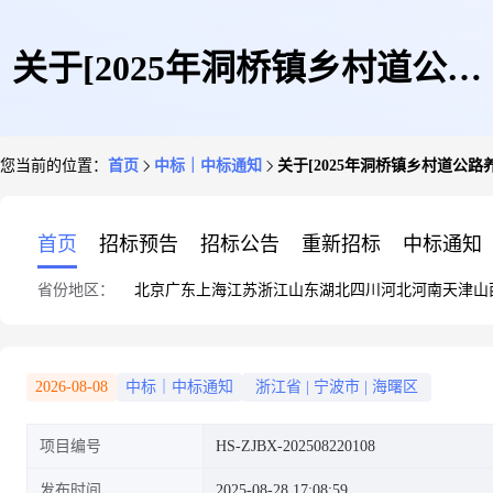
关于[2025年洞桥镇乡村道公路
您当前的位置：
首页
中标｜中标通知
关于[2025年洞桥镇乡村道公
养护工程]中选结果的公告
首页
招标预告
招标公告
重新招标
中标通知
省份地区：
北京
广东
上海
江苏
浙江
山东
湖北
四川
河北
河南
天津
山
2026-08-08
中标｜中标通知
浙江省
|
宁波市
|
海曙区
项目编号
HS-ZJBX-202508220108
发布时间
2025-08-28 17:08:59