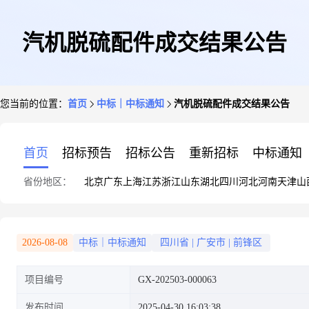
汽机脱硫配件成交结果公告
您当前的位置：
首页
中标｜中标通知
汽机脱硫配件成交结果公告
首页
招标预告
招标公告
重新招标
中标通知
省份地区：
北京
广东
上海
江苏
浙江
山东
湖北
四川
河北
河南
天津
山
2026-08-08
中标｜中标通知
四川省
|
广安市
|
前锋区
项目编号
GX-202503-000063
发布时间
2025-04-30 16:03:38