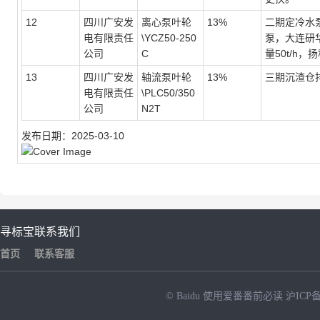
12
四川广安发
离心泵叶轮
13%
二期定冷水泵
电有限责任
\YCZ50-250
泵，大连研
公司
C
量50t/h，
13
四川广安发
轴流泵叶轮
13%
三期沉渣仓
电有限责任
\PLC50/350
公司
N2T
发布日期：2025-03-10
寻标宝
联系我们
首页
联系客服
© Baidu
使用爱番番前必读
沪ICP备