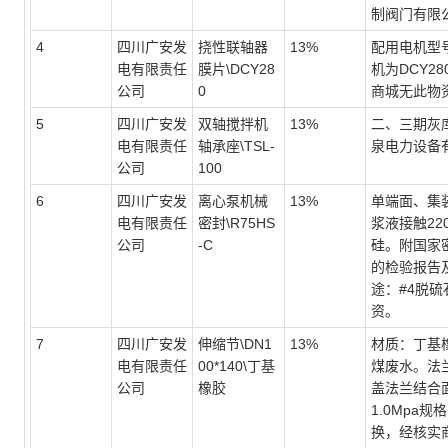
制阀门有限
4
四川广安发
挠性联轴器
13%
配用电机型号
电有限责任
膜片\DCY28
机为DCY28
公司
0
商城无此物
5
四川广安发
双轴搅拌机
13%
二、三期灰
电有限责任
轴承座\TSL-
泉电力设备
公司
100
6
四川广安发
离心泵机械
13%
单端面、集装
电有限责任
密封\R75HS
浆液接触22
公司
-C
硅。附国家
的检验报告
途：#4脱
资。
7
四川广安发
伸缩节\DN1
13%
材质：丁基
电有限责任
00*140\丁基
煤废水。法
公司
橡胶
盖法兰结合面
1.0Mpa
换，经核实