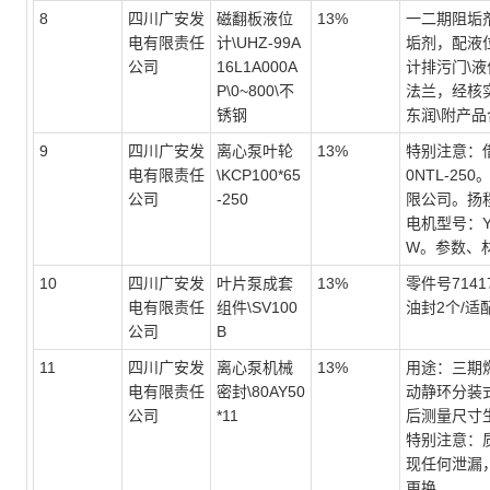
8
四川广安发
磁翻板液位
13%
一二期阻垢
电有限责任
计\UHZ-99A
垢剂，配液
公司
16L1A000A
计排污门\液
P\0~800\不
法兰，经核
锈钢
东润\附产
9
四川广安发
离心泵叶轮
13%
特别注意：
电有限责任
\KCP100*65
0NTL-2
公司
-250
限公司。扬程
电机型号：YE
W。参数、
10
四川广安发
叶片泵成套
13%
零件号7141
电有限责任
组件\SV100
油封2个/适配
公司
B
11
四川广安发
离心泵机械
13%
用途：三期
电有限责任
密封\80AY50
动静环分装
公司
*11
后测量尺寸
特别注意：
现任何泄漏
更换。