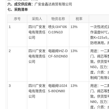
六、成交供应商：
广安金鑫达商贸有限公司
七、采购清单
序号
采购人
物资名称
税率
1
四川广安发
喷头\3/4"\06
13%
一次性闭式
电有限责任
Cr19Ni10
作温度60℃
公司
数K=115±
防喷淋用，
2
四川广安发
电磁阀\HZ-D
13%
用途：一二
电有限责任
CF-50\DN50
门、阀芯等
公司
致。供货型号
N50，压力：
度，介质：
制阀门有限
3
四川广安发
电磁阀\1024
13%
用途：一二
电有限责任
5-80\DN80
门、阀芯等
公司
致。供货型号
N80，压力：
度，介质：