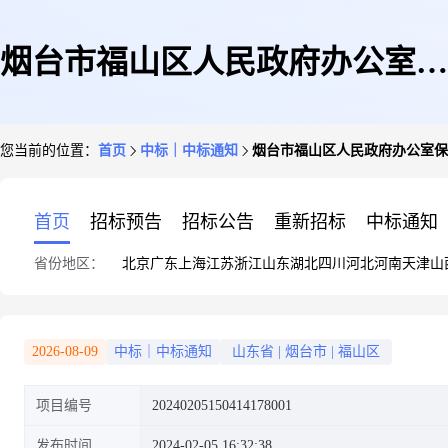
烟台市福山区人民政府办公室保
您当前的位置：
首页
中标｜中标通知
烟台市福山区人民政府办公室保
险服务成交公告
首页
招标预告
招标公告
重新招标
中标通知
省份地区：
北京
广东
上海
江苏
浙江
山东
湖北
四川
河北
河南
天津
山
2026-08-09
中标｜中标通知
山东省
|
烟台市
|
福山区
项目编号
20240205150414178001
发布时间
2024-02-05 16:32:38