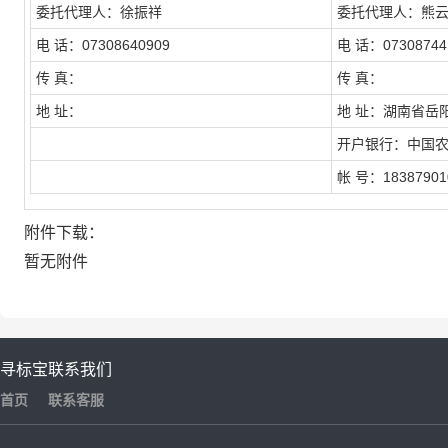
委托代理人：徐振祥
委托代理人：熊
电
话：07308640909
电
话：07308744
传
真：
传
真：
地
址：
地
址：湖南省岳
开户银行：中国
帐
号：18387901
附件下载：
暂无附件
寻标宝
联系我们
首页
联系客服