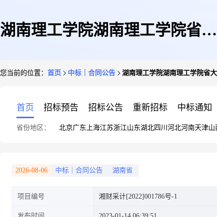
湖南理工学院湖南理工学院省大
您当前的位置：
首页
中标｜合同公告
湖南理工学院湖南理工学院省大
运会床上用品采购项目(包1)合
首页
招标预告
招标公告
重新招标
中标通知
省份地区：
北京
广东
上海
江苏
浙江
山东
湖北
四川
河北
河南
天津
山
同公告
2026-08-06
中标｜合同公告
湖南省
项目编号
湘财采计[2022]001786号-1
发布时间
2023-01-14 06:39:51