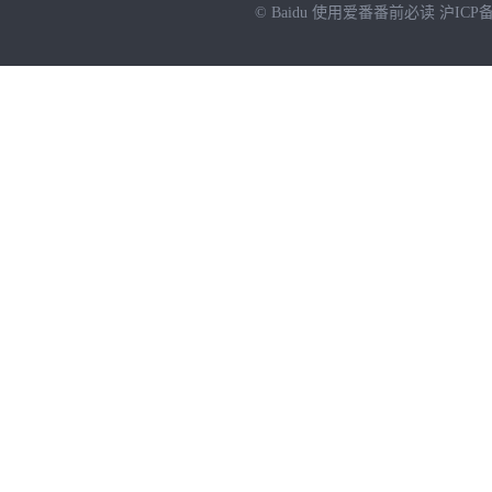
© Baidu
使用爱番番前必读
沪ICP备
NEW
HOT
暂时没有搜索结果…