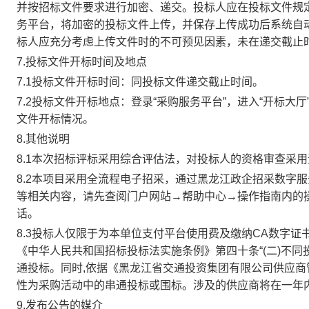
并按招标文件要求进行加密、递交。投标人应在投标文件规
务平台
，将加密的投标文件上传，并保存上传成功后系统自
标人应充分考虑上传文件时的不可预见因素，未在递交截止
7.投标文件开标时间及地点
7.1投标
文件
开标
时间
：
同
投标文件递交截止时间
。
7.2投标
文件
开标
地点
：登录
“
采购服务平台
”，进入“开标
大厅
文件开标
情况
。
8.其他说明
8.1
本次招标评标采
用
综合评估法
，对投标人的资格审查采用
8.2
本项目采用全流程电子招采，通过
黑龙江政企招采数字服
等相关内容，请先查阅门户网站
→
帮助中心
→
操作指南内的
话。
8.3投标人仅限于为本单位支付平台使用费及缴纳CA数字
《中华人民共和国招标投标法实施条例》第四十条“(二)不
通投标。同时,依据《黑龙江省交通投资集团有限公司供应
性为采购活动中的串通投标或围标。涉及的供应商将在一年
9.发布公告的媒介