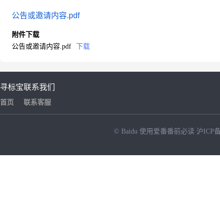
公告或邀请内容.pdf
附件下载
公告或邀请内容.pdf
下载
寻标宝
联系我们
首页
联系客服
© Baidu
使用爱番番前必读
沪ICP备
NEW
HOT