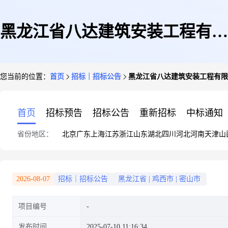
黑龙江省八达建筑安装工程有限
您当前的位置：
首页
招标｜招标公告
黑龙江省八达建筑安装工程有限公
公司密山分公司2025-黑龙江省
首页
招标预告
招标公告
重新招标
中标通知
省份地区：
北京
广东
上海
江苏
浙江
山东
湖北
四川
河北
河南
天津
山
鸡西市密山市2024年街区雨污分
2026-08-07
招标｜招标公告
黑龙江省
|
鸡西市
|
密山市
项目编号
流改造项目施工二标段机械租赁
发布时间
2025-07-10 11:16:34