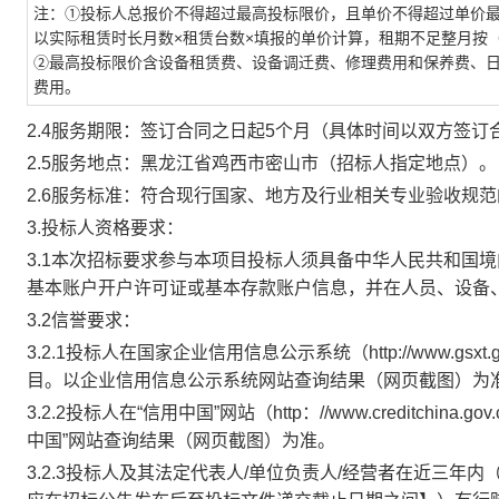
注：
①投标人总报价不得超过最高投标限价，且单价不得超过单价
以实际租赁时长月数×租赁台数×填报的单价计算，租期不足整月按（
②最高投标限价含设备租赁费、设备调迁费、修理费用和保养费、
费用。
2.4服务期限：
签订合同之日起
5个月（具体时间以双方签订
2.5服务地点：黑龙江省鸡西市密山市（招标人指定地点）。
2.6服务标准：符合现行国家、地方及行业相关专业验收规
3.投标人资格要求：
3.1本次招标要求参与本项目投标人须具备中华人民共和国
基本账户开户许可证或基本存款账户信息，并在人员、设备
3.2信誉要求：
3.2.1
投标人
在国家企业信用信息公示系统（
http://www
目。以企业信用信息公示系统网站查询结果（网页截图）为
3.2.2
投标人
在
“信用中国”网站（http：//www.creditc
中国”网站查询结果（网页截图）为准。
3.2.3
投标人及其法定代表人
/单位负责人
/经营者
在近三年内