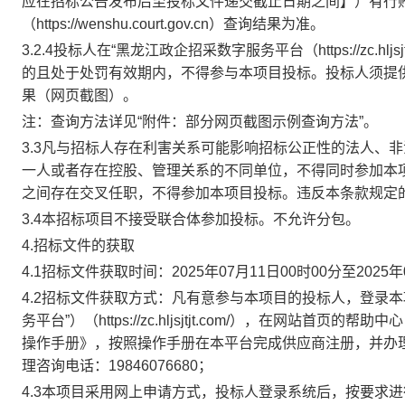
应在招标公告发布后至投标文件递交截止日期之间】）有行
（https://wenshu.court.gov.cn）查询结果为准。
3.2.4投标人在
“
黑龙江政企招采数字服务平台（
https://z
的
且处于
处罚
有效期内
，
不得参与本项目投标。投标人须提
果（网页截图）。
注：查询方法详见
“附件：部分网页截图示例查询方法”。
3.3凡与招标人存在利害关系可能影响招标公正性的法人、
一人或者存在控股、管理关系的不同单位，不得同时参加本
之间存在交叉任职，不得参加本项目投标。违反本条款规定
3.4本招
标项目不接受联合体参加投标。不允许分包。
4.招标文件的获取
4.1招标
文件获取时间：
202
5
年
07
月
11
日
00
时
00分至202
5
年
4.2招标文件
获取方式：凡有意参与本项目的
投标人，
登录本
务平台”
）
（
http
s
://zc.hljsjtjt.com/）
，
在网站首页的
帮助中心
操作手册》
，按照操作手册在
本平台完成
供应商
注册，并办
理咨询电话：
19846076680
；
4.3
本项目采用网上
申请
方式，
投标人
登录系统后，
按要求进