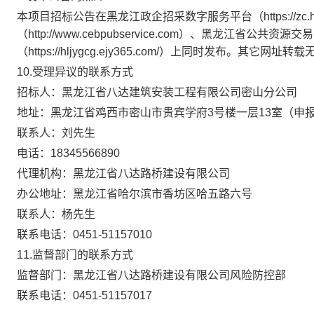
本
项目招标公告
在
黑龙江政企招采数字服务平台（
https:/
（http://www.cebpubservice.com）、黑龙江省公共资源交易网(https
（
https://hljygcg.ejy365.com/）
上同时发布。其它网址转载
10.受理异议的联系方式
招标人：黑龙江省八达建筑安装工程有限公司密山分公司
地址：黑龙江省鸡西市密山市贵宾学府
3号楼一层13室（申
联系人：刘先生
电话：
18345566890
代理机构：黑龙江省八达路桥建设有限公司
办公地址：黑龙江省哈尔滨市香坊区哈五路六号
联系人：杨先生
联系电话：
0451-51157010
11.监督部门的联系方式
监督部门：黑龙江省八达路桥建设有限公司风险防控部
联系电话：
0451-51157017