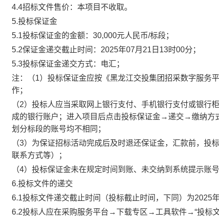
4.4
招标
文件售价：本项目不收取。
5.投标保证金
5.1投标保证金的金额：
30,000元人民币/标段；
5.2保证金递交截止时间：
2025年07月21日13时00分
；
5.3投标保证金递交方式：电汇；
注：（
1）投标保证金应按《黑龙江交投集团招采数字服务平
作；
（
2）投标人应当采取网上银行支付、手机银行支付或银行
成的银行账户；进入项目后点击投标保证金→递交→缴纳方
划分标段的账号均不相同；
（
3）为保证招标活动完成后及时退还保证金，汇款前，投
联系方式等）；
（
4）投标保证金未在规定时间到账、未交纳到系统提示账
6.投标文件的
递交
6.1投标
文件递交截止时间（投标截止时间，下同）为
2025
6.2
投标人
应
在
采购服务平台
→下载专区→工具软件→
“
投标