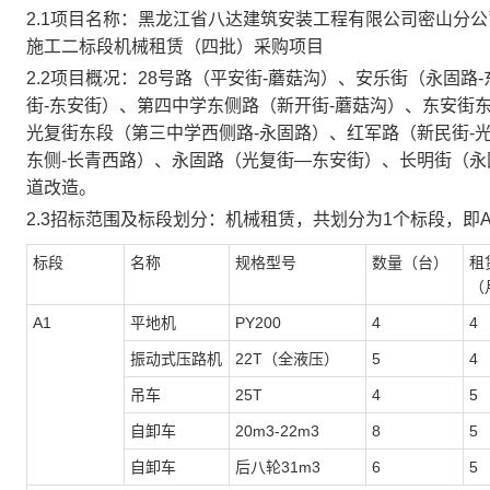
2.1项目名称：黑龙江省八达建筑安装工程有限公司密山分公司
施工二标段机械租赁（四批）采购项目
2.2项目概况：28号路（平安街-蘑菇沟）、安乐街（永固
街-东安街）、第四中学东侧路（新开街-蘑菇沟）、东安街
光复街东段（第三中学西侧路-永固路）、红军路（新民街-
东侧-长青西路）、永固路（光复街—东安街）、长明街（永
道改造。
2.3招标范围及标段划分：机械租赁，共划分为1个标段，即
标段
名称
规格型号
数量
（台）
租
（
A1
平地机
PY200
4
4
振动式压路机
22T（全液压）
5
4
吊车
25T
4
5
自卸车
20m3-22m3
8
5
自卸车
后八轮
31m3
6
5