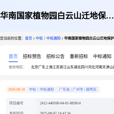
华南国家植物园白云山迁地保护
您当前的位置：
首页
中标｜中标通知
华南国家植物园白云山迁地保护
示范区一期监理
首页
招标预告
招标公告
重新招标
中标通知
省份地区：
北京
广东
上海
江苏
浙江
山东
湖北
四川
河北
河南
天津
山
2026-08-10
中标｜中标通知
广东省
|
广州市
|
越秀区
项目编号
2412-440100-04-01-883814
发布时间
2025-08-07 14:43:34