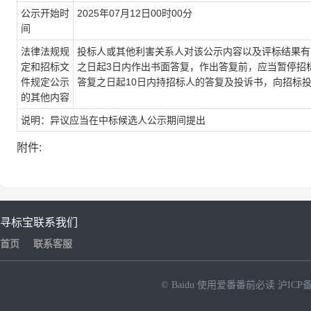
公示开始时
2025年07月12日00时00分
间
法律法规规
投标人或其他利害关系人对该公示内容以及评标结果有
定和招标文
之日起3日内作出书面答复，作出答复前，应当暂停招
件规定公示
答复之日起10日内持招标人的答复及投诉书，向招标
的其他内容
说明：异议应当在中标候选人公示期间提出
附件:
寻标宝
联系我们
首页
联系客服
© Baidu
使用爱番番前必读
沪ICP备