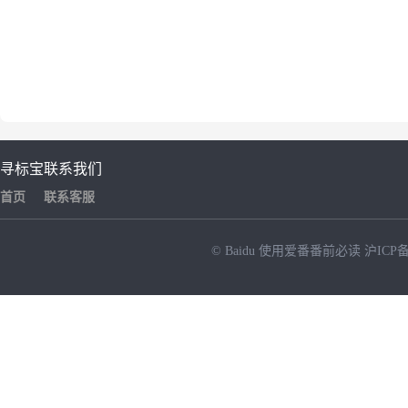
寻标宝
联系我们
首页
联系客服
© Baidu
使用爱番番前必读
沪ICP备
NEW
HOT