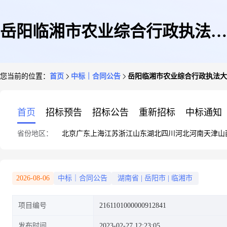
岳阳临湘市农业综合行政执法大
您当前的位置：
首页
中标｜合同公告
岳阳临湘市农业综合行政执法大
队关于办公桌的网上超市采购项
首页
招标预告
招标公告
重新招标
中标通知
省份地区：
北京
广东
上海
江苏
浙江
山东
湖北
四川
河北
河南
天津
山
目合同履约验收公告
2026-08-06
中标｜合同公告
湖南省
|
岳阳市
|
临湘市
项目编号
2161101000000912841
发布时间
2023-02-27 12:23:05