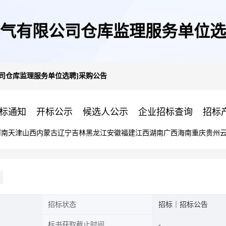
然气有限公司仓库监理服务单位选
司仓库监理服务单位选聘]采购公告
标通知
开标公示
候选人公示
企业招标查询
招标
河南
天津
山西
内蒙古
辽宁
吉林
黑龙江
安徽
福建
江西
湖南
广西
海南
重庆
贵州
招标状态
招标｜招标公告
标书获取截止时间