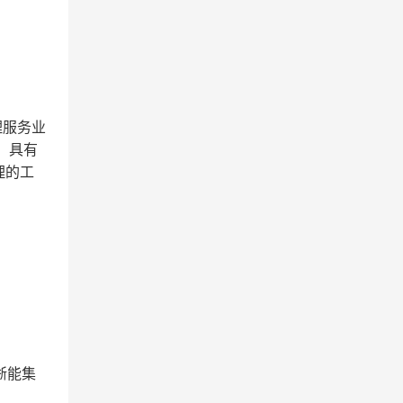
。
理服务业
：具有
理的工
浙能集