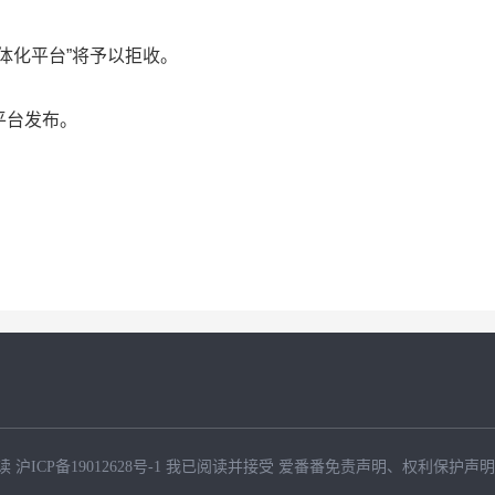
体化平台”将予以拒收。
平台发布。
读
沪ICP备19012628号-1
我已阅读并接受
爱番番免责声明
、
权利保护声明