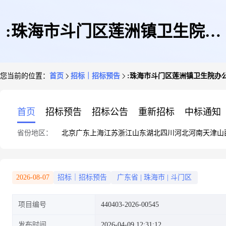
:珠海市斗门区莲洲镇卫生院办
您当前的位置：
首页
招标｜招标预告
:珠海市斗门区莲洲镇卫生院办
公家具采购项目
首页
招标预告
招标公告
重新招标
中标通知
省份地区：
北京
广东
上海
江苏
浙江
山东
湖北
四川
河北
河南
天津
山
2026-08-07
招标｜招标预告
广东省
|
珠海市
|
斗门区
项目编号
440403-2026-00545
发布时间
2026-04-09 12:31:12