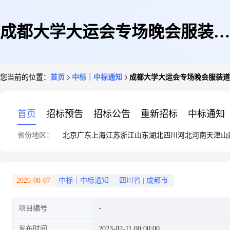
成都大学大运会专场晚会服装道
您当前的位置：
首页
中标｜中标通知
成都大学大运会专场晚会服装道
具采购项目结果比选公告
首页
招标预告
招标公告
重新招标
中标通知
省份地区：
北京
广东
上海
江苏
浙江
山东
湖北
四川
河北
河南
天津
山
2026-08-07
中标｜中标通知
四川省
|
成都市
项目编号
发布时间
2023-07-11 00:00:00