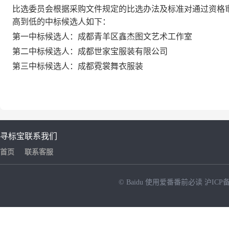
比选委员会根据采购文件规定的比选办法及标准对通过资格
高到低的中标候选人如下：
第一中标候选人：
成都青羊区鑫杰图文艺术工作室
第二中标候选人：成都
世家宝服装有限公司
第三中标候选人：成都
霓裳舞衣服装
寻标宝
联系我们
首页
联系客服
© Baidu
使用爱番番前必读
沪ICP备
NEW
HOT