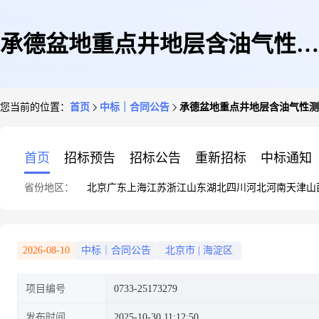
承德盆地重点井地层含油气性测
您当前的位置：
首页
中标｜合同公告
承德盆地重点井地层含油气性测
试工程
首页
招标预告
招标公告
重新招标
中标通知
省份地区：
北京
广东
上海
江苏
浙江
山东
湖北
四川
河北
河南
天津
山
2026-08-10
中标｜合同公告
北京市
|
海淀区
项目编号
0733-25173279
发布时间
2025-10-30 11:12:50