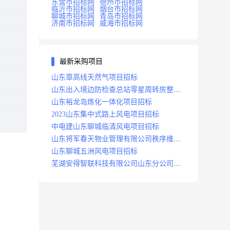
东营市招标网
德州市招标网
临沂市招标网
烟台市招标网
聊城市招标网
青岛市招标网
济南市招标网
威海市招标网
最新采购项目
山东章高线天然气项目招标
山东出入境边防检查总站零星周转房整修
项目招标中标
山东裕龙岛炼化一体化项目招标
2023山东集中式路上风电项目招标
中电建山东聊城临清风电项目招标
山东将军春天物业管理有限公司秩序维护
服务项目招标公告
山东聊城五洲风电项目招标
芜湖安得智联科技有限公司山东分公司济
南地区快递项目招标公告