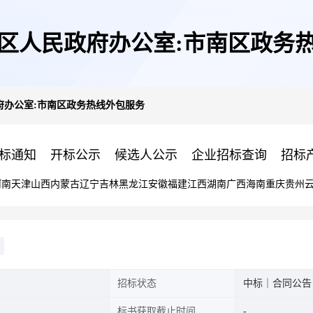
区人民政府办公室:市南区政务
府办公室:市南区政务热线外包服务
标通知
开标公示
候选人公示
企业招标查询
招标
河南
天津
山西
内蒙古
辽宁
吉林
黑龙江
安徽
福建
江西
湖南
广西
海南
重庆
贵州
招标状态
中标｜合同公告
标书获取截止时间