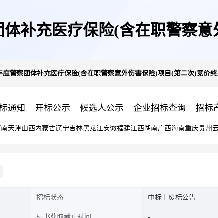
团体补充医疗保险(含在职警察意
5年度警察团体补充医疗保险(含在职警察意外伤害保险)项目(第二次)竞价
止公告
标通知
开标公示
候选人公示
企业招标查询
招标
河南
天津
山西
内蒙古
辽宁
吉林
黑龙江
安徽
福建
江西
湖南
广西
海南
重庆
贵州
招标状态
中标｜废标公告
标书获取截止时间