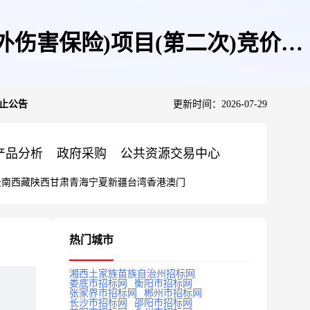
外伤害保险)项目(第二次)竞价终
终止公告
更新时间：2026-07-29
产品分析
政府采购
公共资源交易中心
云南
西藏
陕西
甘肃
青海
宁夏
新疆
台湾
香港
澳门
热门城市
湘西土家族苗族自治州招标网
娄底市招标网
衡阳市招标网
张家界市招标网
郴州市招标网
长沙市招标网
邵阳市招标网