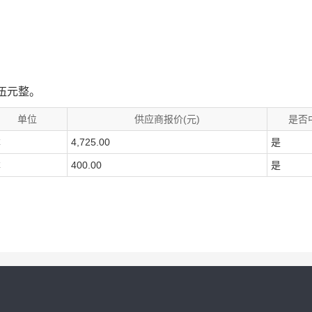
拾伍元整。
单位
供应商报价(元)
是否
本
4,725.00
是
本
400.00
是