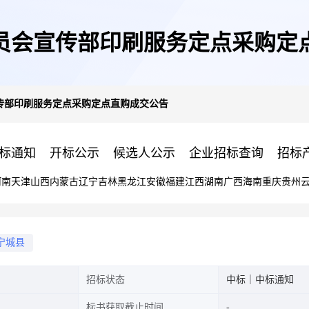
员会宣传部印刷服务定点采购定
传部印刷服务定点采购定点直购成交公告
标通知
开标公示
候选人公示
企业招标查询
招标
河南
天津
山西
内蒙古
辽宁
吉林
黑龙江
安徽
福建
江西
湖南
广西
海南
重庆
贵州
宁城县
招标状态
中标｜中标通知
标书获取截止时间