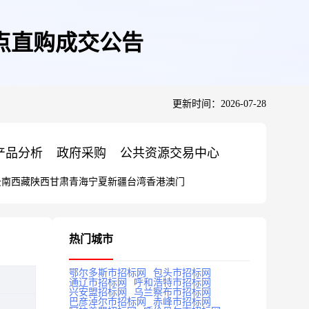
点直购成交公告
更新时间：2026-07-28
产品分析
政府采购
公共资源交易中心
云南
西藏
陕西
甘肃
青海
宁夏
新疆
台湾
香港
澳门
热门城市
鄂尔多斯市招标网
包头市招标网
通辽市招标网
呼和浩特市招标网
兴安盟招标网
乌兰察布市招标网
巴彦淖尔市招标网
赤峰市招标网