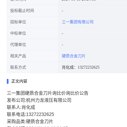
投标截止时间
招标单位
三一集团有限公司
中标单位
代理单位
相关产品
硬质合金刀片
联系方式
肖化成：13272232625
正文内容
三一集团硬质合金刀片询比价询比价公告
发布公司:杭州力龙液压有限公司
联系人:肖化成
联系电话:13272232625
采购品类:硬质合金刀片