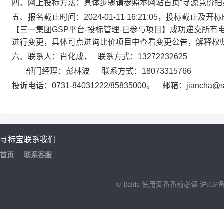
四、网上投标方法：具体步骤请参照本网站首页“寻源竞价拍
五、报名截止时间：2024-01-11 16:21:05，投标截止及开标
【三一集团GSP平台-投标管理-已参与项目】成功递交所
进行变更，具体可点进询比价项目中查看变更公告，解释权
六、联系人：肖化成， 联系方式：13272232625
部门经理：彭林波 联系方式：18073315766
投诉电话：0731-84031222/85835000。 邮箱：jiancha@sany
寻标宝
联系我们
首页
联系客服
© Baidu
使用爱番番前必读
沪ICP备
NEW
HOT