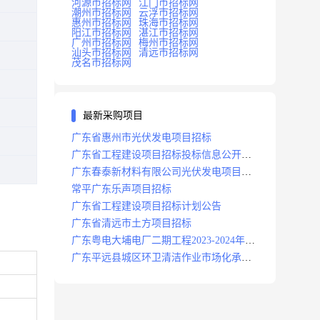
河源市招标网
江门市招标网
潮州市招标网
云浮市招标网
惠州市招标网
珠海市招标网
阳江市招标网
湛江市招标网
广州市招标网
梅州市招标网
汕头市招标网
清远市招标网
茂名市招标网
最新采购项目
广东省惠州市光伏发电项目招标
广东省工程建设项目招标投标信息公开目
录
广东春泰新材料有限公司光伏发电项目招
标
常平广东乐声项目招标
广东省工程建设项目招标计划公告
广东省清远市土方项目招标
广东粤电大埔电厂二期工程2023-2024年度
安保服务项目招标公告
广东平远县城区环卫清洁作业市场化承包
项目招标中标候选人公示