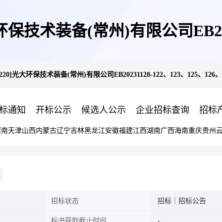
光大环保技术装备(常州)有限公司EB202
23-0220]光大环保技术装备(常州)有限公司EB20231128-122、123、125
127售后炉排片采购招标公告
标通知
开标公示
候选人公示
企业招标查询
招标
河南
天津
山西
内蒙古
辽宁
吉林
黑龙江
安徽
福建
江西
湖南
广西
海南
重庆
贵州
招标状态
招标｜招标公告
标书获取截止时间