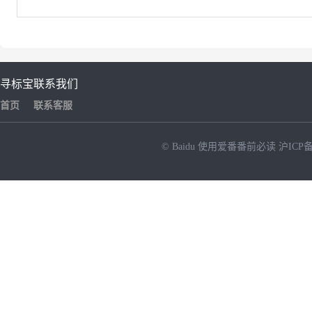
寻标宝
联系我们
首页
联系客服
© Baidu
使用爱番番前必读
沪ICP备
NEW
HOT