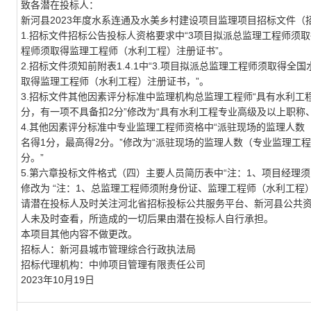
致各潜在投标人：
新河县
2023
年度水系连通及水美乡村建设项目监理项目招标文件（
1.
招标文件招标公告投标人资格要求中
“3
项目拟派总监理工程师须取
程师须取得监理工程师（水利工程）注册证书
”
。
2.
招标文件须知前附表
1.4.1
中
“3.
项目拟派总监理工程师须取得全国
取得监理工程师（水利工程）注册证书，
”
。
3.
招标文件其他因素评分标准中监理机构总监理工程师
“
具有水利工
分，有一项不具备扣
2
分
”
修改为
“
具有水利工程专业高级及以上职称
4.
其他因素评分标准中专业监理工程师资格中
“
派驻现场的监理人数
名得
1
分，最高得
2
分。
”
修改为
“
派驻现场的监理人数（专业监理工程
分。
”
5.
第六章投标文件格式（四）主要人员简历表中“注：
1
、项目经理须
修改为
“注：
1
、总监理工程师须附身份证、监理工程师（水利工程）
请潜在投标人及时关注河北省招标投标公共服务平台、新河县公共
人未及时查看，所造成的一切后果由潜在投标人自行承担。
本项目其他内容不做更改。
招标人：新河县城市管理综合行政执法局
招标代理机构：中帅项目管理有限责任公司
2023
年
10
月
19
日