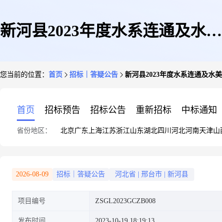
新河县2023年度水系连通及水美
您当前的位置：
首页
招标｜答疑公告
新河县2023年度水系连通及水
乡村建设项目监理澄清文件
首页
招标预告
招标公告
重新招标
中标通知
省份地区：
北京
广东
上海
江苏
浙江
山东
湖北
四川
河北
河南
天津
山
2026-08-09
招标｜答疑公告
河北省
|
邢台市
|
新河县
项目编号
ZSGL2023GCZB008
发布时间
2023-10-19 18:19:13