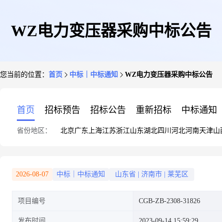
WZ电力变压器采购中标公告
您当前的位置：
首页
中标｜中标通知
WZ电力变压器采购中标公告
首页
招标预告
招标公告
重新招标
中标通知
省份地区：
北京
广东
上海
江苏
浙江
山东
湖北
四川
河北
河南
天津
山
2026-08-07
中标｜中标通知
山东省
|
济南市
|
莱芜区
项目编号
CGB-ZB-2308-31826
发布时间
2023-09-14 15:59:29