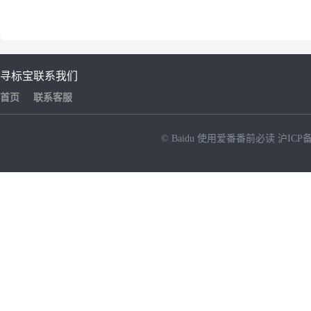
寻标宝
联系我们
首页
联系客服
© Baidu
使用爱番番前必读
沪ICP备
NEW
HOT