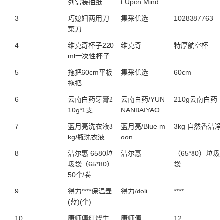
列盒装抽纸
t Upon Mind
3
巧媳妇两用刀
集采优选
1028387763
菜刀
4
维克奇杯子220
维克奇
特厚航空杯
ml一次性杯子
5
拖把60cm平板
集采优选
60cm
拖把
6
云南白药牙膏2
云南白药/YUN
210g云南白药
10g*1支
NANBAIYAO
7
蓝月亮洗衣液3
蓝月亮/Blue m
3kg 自然香洁
kg/瓶洗衣液
oon
8
洁尔惠 6580垃
洁尔惠
（65*80）垃圾
圾袋（65*80）
袋
50个/卷
9
得力****保温壶
得力/deli
****
(蓝)(个)
10
康师傅红烧牛
康师傅
12