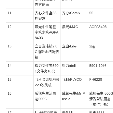
肉方便面
11
齐心文件盒55
齐心/Comix
55
档案盒
12
晨光中性笔签
晨光/M&G
AGPA8403
字笔水笔AGPA
8403
13
立白洗洁精2K
立白/Liby
2㎏
G瓶新金桔洗洁
精
14
得力文件夹590
得力/deli
5901-10只
1文件夹10只
15
飞科吹风机FH6
飞科/FLYCO
FH6229
229吹风机
16
威猛先生洁厕
威猛先生/Mr M
威猛先生 500
剂500G
uscle
清香型洁厕剂
（单位：瓶）
17
砧板8533菜板
无品牌
砧板8533