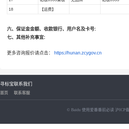
18
【运费】
六、保证金金额、收款银行、用户名及卡号:
七、其他补充事宜:
更多咨询报价请点击：
https://hunan.zcygov.cn
寻标宝
联系我们
首页
联系客服
© Baidu
使用爱番番前必读
沪ICP备
NEW
HOT