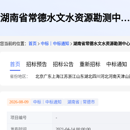
湖南省常德水文水资源勘测中心
您当前的位置：
首页
中标｜中标通知
湖南省常德水文水资源勘测中心
关于水桶的网上超市采购成交公
首页
招标预告
招标公告
重新招标
中标通知
省份地区：
北京
广东
上海
江苏
浙江
山东
湖北
四川
河北
河南
天津
山
告
2026-08-09
中标｜中标通知
湖南省
|
常德市
项目编号
发布时间
2021-04-14 00:00:00