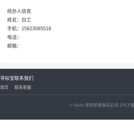
经办人信息
姓名：白工
手机：15623085518
电话：
邮箱：
寻标宝
联系我们
首页
联系客服
© Baidu
使用爱番番前必读
沪ICP备
NEW
HOT