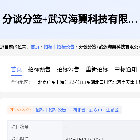
分谈分签+武汉海翼科技有限公
您当前的位置：
首页
招标｜招标公告
分谈分签+武汉海翼科技有限公
司+模型舱及通风系统改造的询
首页
招标预告
招标公告
重新招标
中标通知
省份地区：
北京
广东
上海
江苏
浙江
山东
湖北
四川
河北
河南
天津
山
价书
2026-08-09
招标｜招标公告
湖北省
|
武汉市
|
江夏区
项目编号
发布时间
2025-09-18 17:32:29