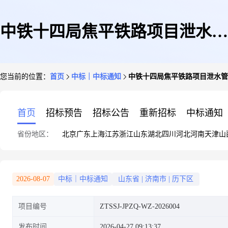
中铁十四局焦平铁路项目泄水管
您当前的位置：
首页
中标｜中标通知
中铁十四局焦平铁路项目泄水管
询价采购结果公示
首页
招标预告
招标公告
重新招标
中标通知
省份地区：
北京
广东
上海
江苏
浙江
山东
湖北
四川
河北
河南
天津
山
2026-08-07
中标｜中标通知
山东省
|
济南市
|
历下区
项目编号
ZTSSJ-JPZQ-WZ-2026004
发布时间
2026-04-27 09:13:37