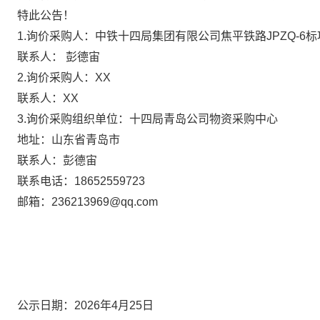
特此公告！
1.
询价采购
人：中铁十四局集团有限公司焦平铁路JPZQ-6
联系人：
彭德宙
2.
询价采购
人：XX
联系人：XX
3.
询价采购
组织单位：十四局青岛公司物资采购
中心
地址：山东省青岛市
联系人：彭德宙
联系电话：18652559723
邮
箱：236213969@qq.com
公示日期：
2026
年
4
月
25
日