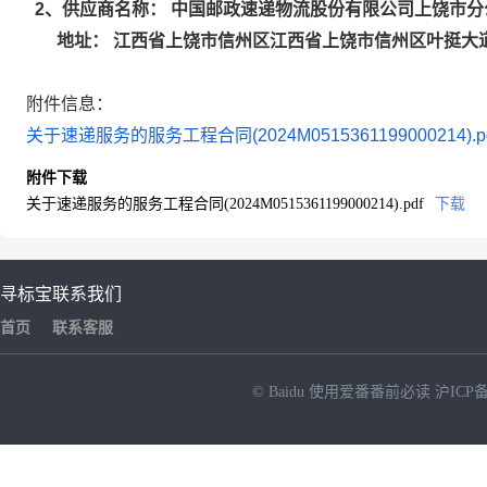
中国邮政速递物流股份有限公司上饶市分
2
、供应商名称：
江西省上饶市信州区江西省上饶市信州区叶挺大道
地址：
附件信息：
关于速递服务的服务工程合同(2024M0515361199000214).p
附件下载
关于速递服务的服务工程合同(2024M0515361199000214).pdf
下载
寻标宝
联系我们
首页
联系客服
© Baidu
使用爱番番前必读
沪ICP备
NEW
HOT