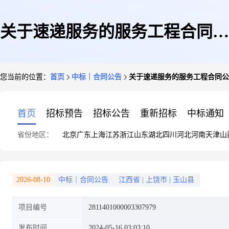
关于速递服务的服务工程合同公
您当前的位置：
首页
中标｜合同公告
关于速递服务的服务工程合同公
告
首页
招标预告
招标公告
重新招标
中标通知
省份地区：
北京
广东
上海
江苏
浙江
山东
湖北
四川
河北
河南
天津
山
2026-08-10
中标｜合同公告
江西省
|
上饶市
|
玉山县
项目编号
2811401000003307979
发布时间
2024-05-16 03:03:10