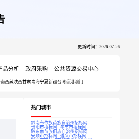
告
更新时间：2026-07-26
产品分析
政府采购
公共资源交易中心
云南
西藏
陕西
甘肃
青海
宁夏
新疆
台湾
香港
澳门
热门城市
黔南布依族苗族自治州招标网
贵阳市招标网
毕节市招标网
黔东南苗族侗族自治州招标网
安顺市招标网
遵义市招标网