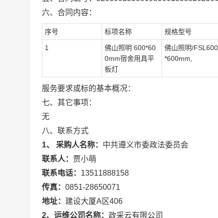
六、合同内容：
序号
标项名称
规格型号
1
佛山照明 600*60
佛山照明/FSL600
0mm宿舍用具平
*600mm,
板灯
服务要求或标的基本概况：
七、其它事项：
无
八、联系方式
1、 采购人名称：
中共遵义市委政法委员会
联系人：
贾小萌
联系电话：
13511888158
传真：
0851-28650071
地址：
建设大厦A区406
2、运维公司名称：
政采云有限公司