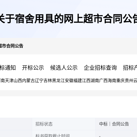
关于宿舍用具的网上超市合同公
超市合同公告
标通知
开标公示
候选人公示
企业招标查询
招标
河南
天津
山西
内蒙古
辽宁
吉林
黑龙江
安徽
福建
江西
湖南
广西
海南
重庆
贵州
招标状态
中标｜合同公告
标书获取截止时间