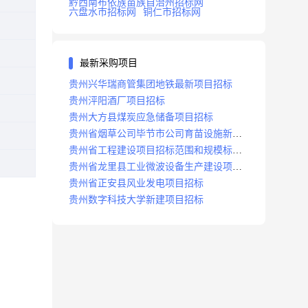
黔西南布依族苗族自治州招标网
六盘水市招标网
铜仁市招标网
最新采购项目
贵州兴华瑞商管集团地铁最新项目招标
贵州泙阳酒厂项目招标
贵州大方县煤炭应急储备项目招标
贵州省烟草公司毕节市公司育苗设施新建
及修复项目招标公告
贵州省工程建设项目招标范围和规模标准
规定
贵州省龙里县工业微波设备生产建设项目
招标
贵州省正安县风业发电项目招标
贵州数字科技大学新建项目招标