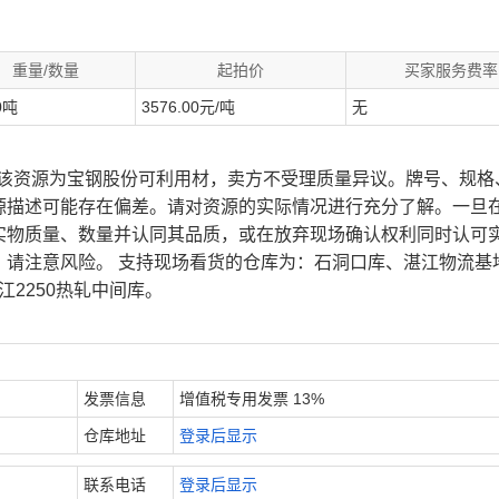
重量/数量
起拍价
买家服务费率
0吨
3576.00元/吨
无
、该资源为宝钢股份可利用材，卖方不受理质量异议。牌号、规格
源描述可能存在偏差。请对资源的实际情况进行充分了解。一旦
实物质量、数量并认同其品质，或在放弃现场确认权利同时认可
，请注意风险。 支持现场看货的仓库为：石洞口库、湛江物流基
江2250热轧中间库。
发票信息
增值税专用发票 13%
仓库地址
登录后显示
联系电话
登录后显示