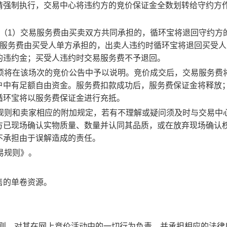
请强制执行，交易中心将违约方的竞价保证金全数划转给守约方
：（1）交易服务费由买卖双方共同承担的，循环宝将退回守约方
易服务费由买受人单方承担的，出卖人违约时循环宝将退回买受人
的违约金；买受人违约时交易服务费不予退回。
事项将在该场次的竞价公告中予以说明。竞价成交后，交易服务费
户中有足额自由资金。服务费扣款成功后，服务费保证金将释放
循环宝将以服务费保证金进行充抵。
规则和卖家相应的附加规定，若有不理解或疑问须及时与交易中
方已现场确认实物质量、数量并认同其品质，或在放弃现场确认
不承担由于误解造成的责任。
易规则》。
售的单卷资源。
规则，对其在网上竞价活动中的一切行为负责，并承担相应的法律