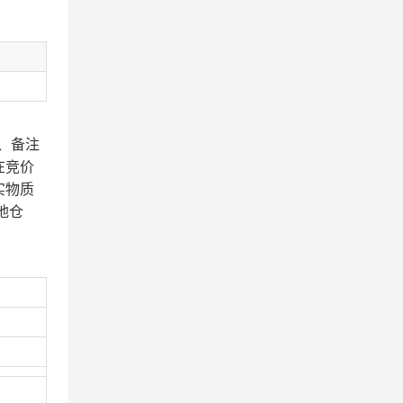
、备注
在竞价
实物质
地仓