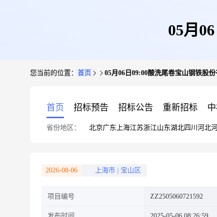
05月
您当前的位置：
首页
05月06日09:00酸洗尾卷宝山钢铁股
首页
招标预告
招标公告
重新招标
中
省份地区：
北京
广东
上海
江苏
浙江
山东
湖北
四川
河北
2026-08-06
上海市
|
宝山区
项目编号
ZZ2505060721592
发布时间
2025-05-06 08:26:59