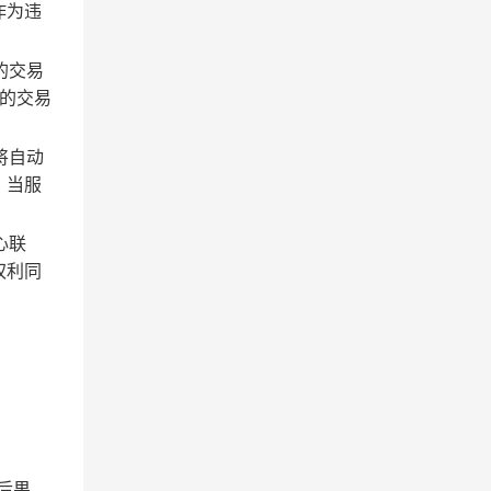
作为违
的交易
的交易
将自动
；当服
心联
权利同
后果。