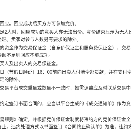
行回应。回应成功后买方方可参加竞价。
足2人时，回应成功的竞买人亦无法出价。竞价结束显示为无人
处理。卖家对参与人数另有要求的除外。
度的资金作为交易保证金（含竞价保证金和服务费保证金），交易
余额不足则回应不能成功。
竞买人及出卖人的交易保证金。
日（节假日顺延）16：00前向出卖人付清全部货款，并在支付
约定的除外。
子交易平台成交重量或数量不一致时，如需调整应及时联系交易中
。约定签订书面合同的，应当以平台生成的《成交通知单》作为竞
交易规则》确定，并根据竞价保证金制度将违约方的竞价保证金全
终止。违约处理方式以书面签订《合同终止确认单》为准，违约