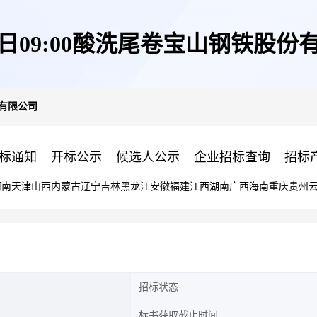
06日09:00酸洗尾卷宝山钢铁股份
份有限公司
标通知
开标公示
候选人公示
企业招标查询
招标
河南
天津
山西
内蒙古
辽宁
吉林
黑龙江
安徽
福建
江西
湖南
广西
海南
重庆
贵州
招标状态
标书获取截止时间