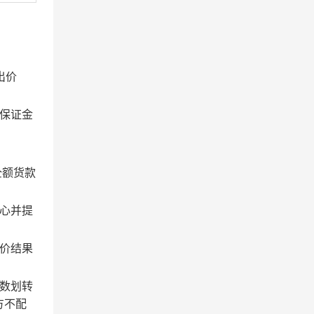
出价
保证金
全额货款
心并提
价结果
数划转
方不配