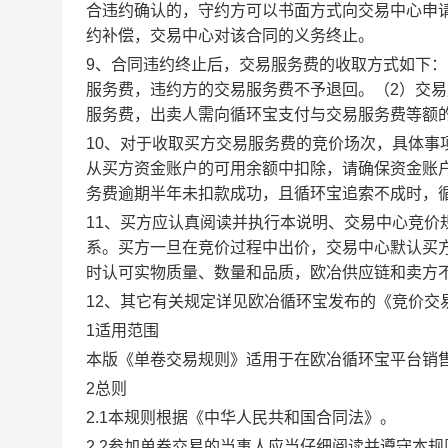
合违约确认的，守约方可以书面方式向交易中心申
约补偿，交易中心对该合同的义务终止。
9、合同违约终止后，交易服务费的收取方式如下
服务费，违约方的交易服务费不予退回。（2）交
服务费，出卖人需向循环宝支付与交易服务费等额
10、对于收取买方交易服务费的竞价场次，具体
从买方资金账户的可用余额中扣除，请确保资金账
务费逾期半年未扣款成功，且循环宝追索不成时，
11、买方应认真阅读并执行本说明、交易中心竞价
系。买方一旦在竞价过程中出价，交易中心默认买
时认可实物质量、数量和品质，欧冶供应链和卖方
12、其它有关规定详见欧冶循环宝发布的《竞价交
1适用范围
本版《单卷交易规则》适用于在欧冶循环宝平台销
2总则
2.1本规则根据《中华人民共和国合同法》。
2.2参加单卷交易的当事人应当仔细阅读并遵守本