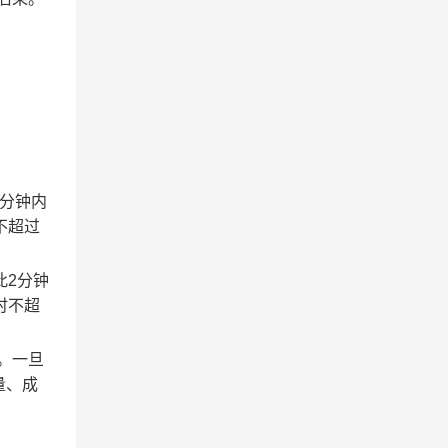
2分钟内
不超过
此2分钟
时不超
。一旦
量、成