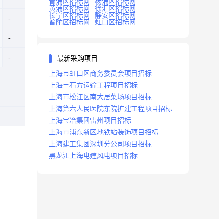
青浦区招标网
杨浦区招标网
黄浦区招标网
徐汇区招标网
长宁区招标网
静安区招标网
普陀区招标网
虹口区招标网
最新采购项目
上海市虹口区商务委员会项目招标
上海土石方运输工程项目招标
上海市松江区南大居菜场项目招标
上海第六人民医院东院扩建工程项目招标
上海宝冶集团雷州项目招标
上海市浦东新区地铁站装饰项目招标
上海建工集团深圳分公司项目招标
黑龙江上海电建风电项目招标