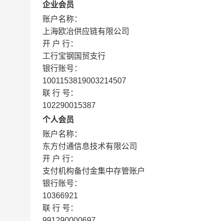
企业会员
账户名称：
上海欧冶供应链有限公司
开 户 行：
工行宝钢国贸支行
银行账号：
1001153819003214507
联 行 号：
102290015387
个人会员
账户名称：
东方付通信息技术有限公司
开 户 行：
支付机构备付金集中存管账户
银行账号：
10366921
联 行 号：
991290000697