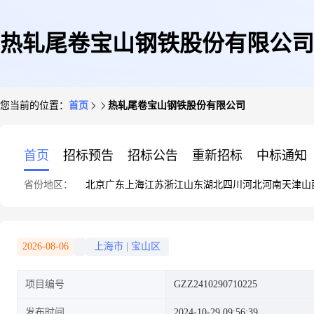
热轧尾卷宝山钢铁股份有限公司
您当前的位置：
首页
热轧尾卷宝山钢铁股份有限公司
首页
招标预告
招标公告
重新招标
中标通知
省份地区：
北京
广东
上海
江苏
浙江
山东
湖北
四川
河北
河南
天津
山
2026-08-06
上海市
|
宝山区
项目编号
GZZ2410290710225
发布时间
2024-10-29 09:56:39