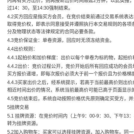
内再有买方出价，则再按新出价时间顺延2分钟，以此类推
过14：30，至14:30强制结束。
4.2买方回应是指买方会员，在竞价结束前通过交易系统表
取得竞价权，即表示同意接受并遵照执行本交易规则的各项
分及物理状态等法律规定的合同必要条款。
4.3竞价保证金：单卷资源，回应时无须冻结资金。
4.4出价规则：
4.4.1起拍价和加价梯度：出价以每个单卷为标的物，起拍
4.4.2出价：竞价过程公开，竞价开始后所有回应成功的
买方报价递增，即每次报价必须大于前一个报价且为价格梯
4.4.3买家出价之后，经系统提示，若高于当前最高价则
相近时间出价的情况，系统当前最高价可能已高于页面显示
4.5竞价结束后，系统自动按照价格优先原则确定买受方，
5挂牌交易
5.1 挂牌资源：在竞价时间内（上午9：00-9：30、下午1
转为挂牌资源。
5.2加入购物车：买家可以选择挂牌资源，加入购物车。同