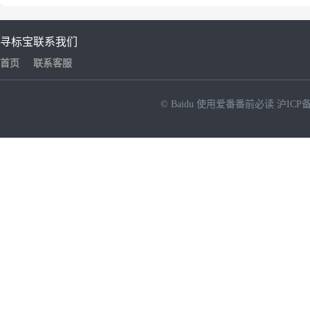
寻标宝
联系我们
首页
联系客服
© Baidu
使用爱番番前必读
沪ICP备
NEW
HOT
暂时没有搜索结果…