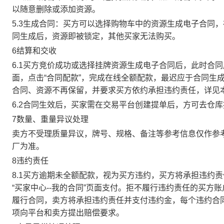
以随意删除或添加资源。
5.3生成合同：买方可以选择购物车中的资源生成电子合同
同生成后，资源即被锁定，其他买家无法购买。
6结算和交收
6.1买方竞价成功或选择挂牌资源生成电子合同后，此时合同
面，点击“合同配款”，完成在线全额配款，最迟应于合同生成当
合同、资源不再保留，并要求买方依约承担违约责任，详见
6.2合同生效后，买家需在交易平台创建提单后，方可去仓
7数量、重量异议处理
卖方不受理质量异议，牌号、规格、备注等参考信息仅作参
厂为准。
8违约责任
8.1买方逾期未全额配款，视为买方违约，买方将承担违约
“买家中心--我的合同”页面支付。拒不履行违约责任的买
履行合同，卖方将承担违约责任并支付违约金，每个违约合同
项向平台和卖方提出赔偿要求。