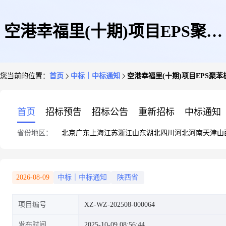
空港幸福里(十期)项目EPS聚苯
您当前的位置：
首页
中标｜中标通知
空港幸福里(十期)项目EPS聚
板材料采购中标公示
首页
招标预告
招标公告
重新招标
中标通知
省份地区：
北京
广东
上海
江苏
浙江
山东
湖北
四川
河北
河南
天津
山
2026-08-09
中标｜中标通知
陕西省
项目编号
XZ-WZ-202508-000064
发布时间
2025-10-09 08:56:44