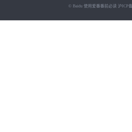
© Baidu
使用爱番番前必读
沪ICP备
NEW
HOT
暂时没有搜索结果…